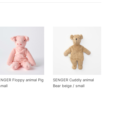
NGER Floppy animal Pig
SENGER Cuddly animal
small
Bear beige / small