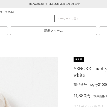
《MAX70%OFF》BIG SUMMER SALE開催中
リリエネネ】
新着アイテム
SENGER Cuddly 
white
商品番号 sg-y2100
11,880円
(本体価格:10
[108ポイント進呈 ]