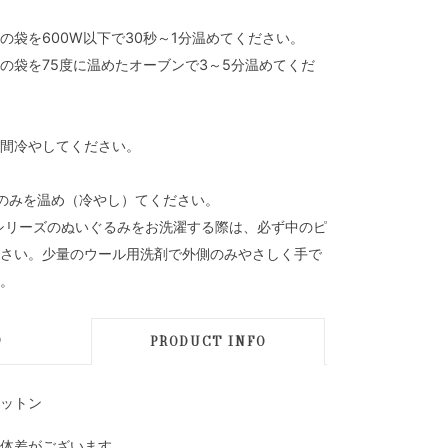
の袋を600W以下で30秒～1分温めてください。
の袋を75度に温めたオーブンで3～5分温めてくだ
間冷やしてください。
のみを温め（冷やし）てください。
mal』シリーズのぬいぐるみをお洗濯する際は、必ず中のピ
さい。少量のウール用洗剤で外側のみやさしく手で
。
D
PRODUCT INFO
ットン
体差がございます