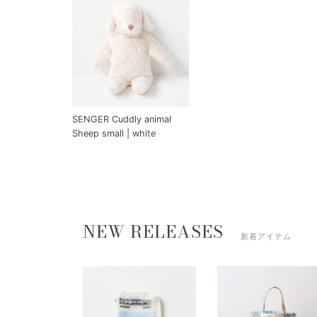
SENGER Cuddly animal
Sheep small | white
NEW RELEASES
新着アイテム