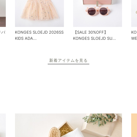
 リバ
KONGES SLOEJD 2026SS
【SALE 30%OFF】
KO
KIDS ADA...
KONGES SLOEJD SU...
WE
新着アイテムを見る