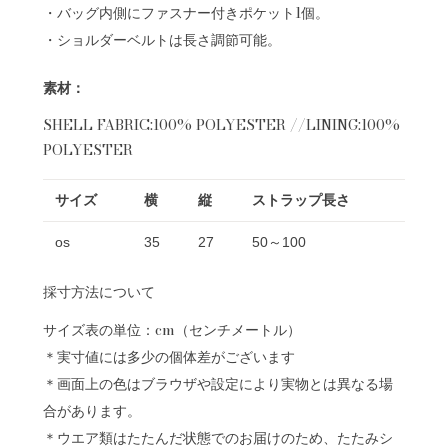
・バッグ内側にファスナー付きポケット1個。
・ショルダーベルトは長さ調節可能。
素材：
SHELL FABRIC:100% POLYESTER //LINING:100%
POLYESTER
サイズ
横
縦
ストラップ長さ
os
35
27
50～100
採寸方法について
サイズ表の単位：cm（センチメートル）
＊実寸値には多少の個体差がございます
＊画面上の色はブラウザや設定により実物とは異なる場
合があります。
＊ウエア類はたたんだ状態でのお届けのため、たたみシ