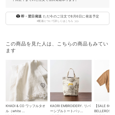
即・翌日発送
ただ今のご注文で
8月6日
に発送予定
※配送について詳しくはこちら
この商品を見た人は、こちらの商品もみてい
ます
KHADI & CO ワッフルタオ
KAORI EMBROIDERY. リバ
【SALE 60%
ル（white ...
ーシブルトートバッ...
BELLEROSE 2