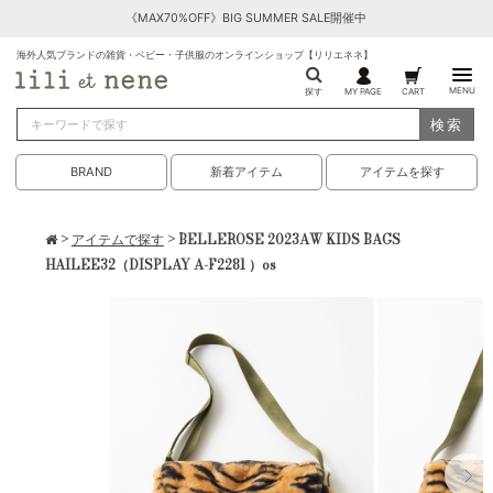
《MAX70%OFF》BIG SUMMER SALE開催中
海外人気ブランドの雑貨・ベビー・子供服のオンラインショップ【リリエネネ】
MENU
探す
MY PAGE
CART
検索
BRAND
新着アイテム
アイテムを探す
>
アイテムで探す
> BELLEROSE 2023AW KIDS BAGS
HAILEE32（DISPLAY A-F2281 ）os