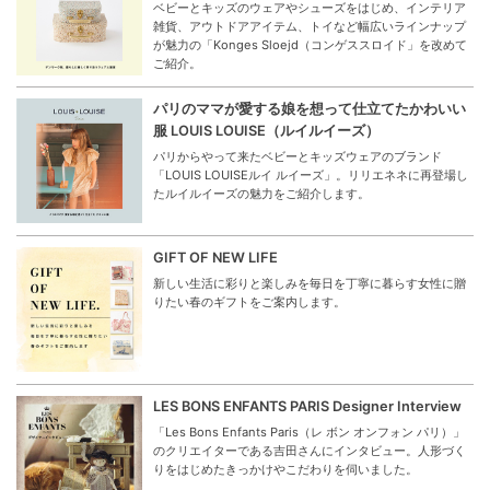
ベビーとキッズのウェアやシューズをはじめ、インテリア
雑貨、アウトドアアイテム、トイなど幅広いラインナップ
が魅力の「Konges Sloejd（コンゲススロイド」を改めて
ご紹介。
パリのママが愛する娘を想って仕立てたかわいい
服 LOUIS LOUISE（ルイルイーズ）
パリからやって来たベビーとキッズウェアのブランド
「LOUIS LOUISEルイ ルイーズ」。リリエネネに再登場し
たルイルイーズの魅力をご紹介します。
GIFT OF NEW LIFE
新しい生活に彩りと楽しみを毎日を丁寧に暮らす女性に贈
りたい春のギフトをご案内します。
LES BONS ENFANTS PARIS Designer Interview
「Les Bons Enfants Paris（レ ボン オンフォン パリ）」
のクリエイターである吉田さんにインタビュー。人形づく
りをはじめたきっかけやこだわりを伺いました。