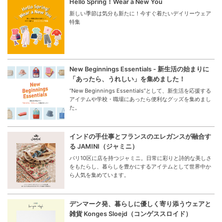
Hello Spring！Wear a New You
新しい季節は気分も新たに！今すぐ着たいデイリーウェア
特集
New Beginnings Essentials - 新生活の始まりに
「あったら、うれしい」を集めました！
“New Beginnings Essentials”として、新生活を応援する
アイテムや学校・職場にあったら便利なグッズを集めまし
た。
インドの手仕事とフランスのエレガンスが融合す
る JAMINI（ジャミニ）
パリ10区に店を持つジャミニ。日常に彩りと詩的な美しさ
をもたらし、暮らしを豊かにするアイテムとして世界中か
ら人気を集めています。
デンマーク発、暮らしに優しく寄り添うウェアと
雑貨 Konges Sloejd（コンゲススロイド）