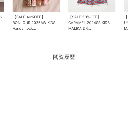
バ
【SALE 40%OFF】
【SALE 50%OFF】
【
ミ
BONJOUR 2025AW KIDS
CARAMEL 2024SS KIDS
U
Handsmock...
MALIKA DR...
Ma
閲覧履歴