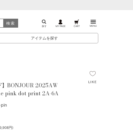
検索
MENU
探す
MY PAGE
CART
アイテムを探す
F】BONJOUR 2025AW
ue pink dot print 2A-6A
pin
,908円)