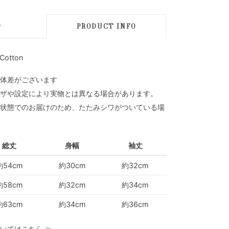
D
PRODUCT INFO
Cotton
体差がございます
ザや設定により実物とは異なる場合があります。
状態でのお届けのため、たたみシワがついている場
総丈
身幅
袖丈
約54cm
約30cm
約32cm
約58cm
約32cm
約34cm
約63cm
約34cm
約36cm
いてはこちら
≫