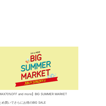
AX70%OFF and more】BIG SUMMER MARKET
とめ買いでさらにお得のBIG SALE