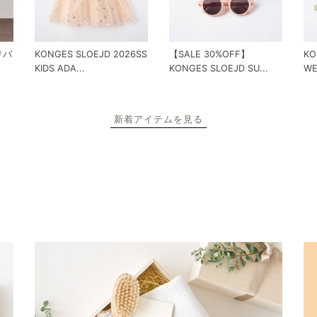
 リバ
KONGES SLOEJD 2026SS
【SALE 30%OFF】
KO
KIDS ADA...
KONGES SLOEJD SU...
WE
新着アイテムを見る