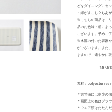
どをダイニングにセッ
・縁がすこし立ちあが
※こちらの商品は、リ
品のお色味・柄によっ
ございます。予めご了
※水滴の付いた容器や
がございます。また、
ますので、速やかに取
BRAN
素材：polyester resin 
＊実寸値には多少の個
＊画面上の色はブラウ
＊ウエア類はたたんだ