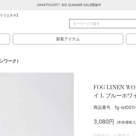
《MAX70%OFF》BIG SUMMER SALE開催中
リリエネネ】
新着アイテム
リネンワーク）
FOG LINEN
イ L ブルーホ
商品番号 fg-lxt001l-
3,080円
(本体価格:2,
[28ポイント進呈 ]