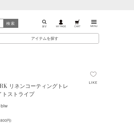
検索
MENU
探す
MY PAGE
CART
アイテムを探す
 WORK リネンコーティングトレ
ワイトストライプ
blw
800円)