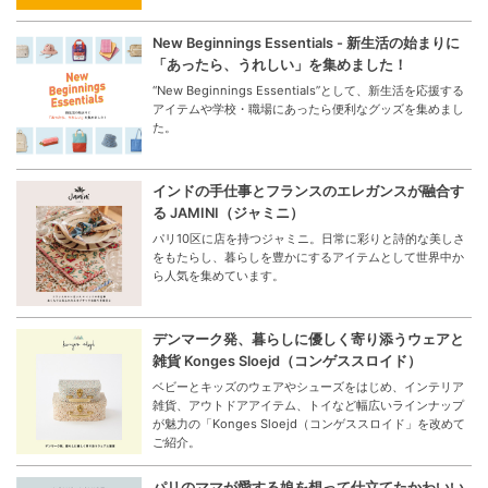
New Beginnings Essentials - 新生活の始まりに
「あったら、うれしい」を集めました！
“New Beginnings Essentials”として、新生活を応援する
アイテムや学校・職場にあったら便利なグッズを集めまし
た。
インドの手仕事とフランスのエレガンスが融合す
る JAMINI（ジャミニ）
パリ10区に店を持つジャミニ。日常に彩りと詩的な美しさ
をもたらし、暮らしを豊かにするアイテムとして世界中か
ら人気を集めています。
デンマーク発、暮らしに優しく寄り添うウェアと
雑貨 Konges Sloejd（コンゲススロイド）
ベビーとキッズのウェアやシューズをはじめ、インテリア
雑貨、アウトドアアイテム、トイなど幅広いラインナップ
が魅力の「Konges Sloejd（コンゲススロイド」を改めて
ご紹介。
パリのママが愛する娘を想って仕立てたかわいい