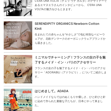
C’ERA UNA VOLTA（チェラ ウナ ボルタ）のデザイナーで
あるエマヌエラさんのインタビューから、 C’ERA UNA
VOLTAの魅力をひもときます。
SERENDIPITY ORGANICS Newborn Cotton
Kinit
生まれたての赤ちゃんを“やさしさ”で包む特別なベビーウ
ェアが、北欧デンマークのオーガニックウェアブランドか
ら届きました。
ミニマルでチャーミング！フランスの女の子を魅
了するメイド・イン・パリのアクセサリー
フランスの女の子を魅了するメイド・イン・パリのアクセ
サリー「ADORABILI（アドラビリ）」についてご紹介しま
す。
はじめまして。ADADA
ハンドメイドならではのぬくもりや優しさ、ひと針ひと針
に込めて作られた素敵な子たちが、日本にやって来まし
た。