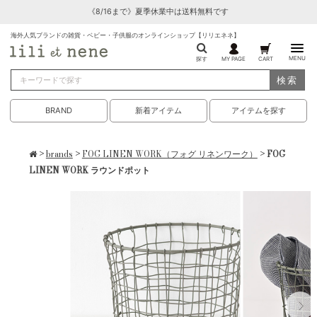
《8/16まで》夏季休業中は送料無料です
海外人気ブランドの雑貨・ベビー・子供服のオンラインショップ【リリエネネ】
MENU
探す
MY PAGE
CART
検索
BRAND
新着アイテム
アイテムを探す
>
brands
>
FOG LINEN WORK（フォグ リネンワーク）
> FOG
LINEN WORK ラウンドポット