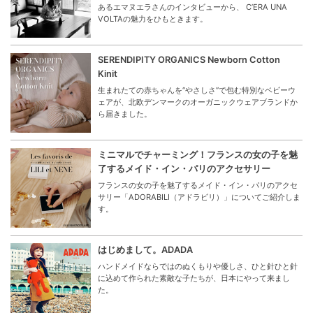
あるエマヌエラさんのインタビューから、 C’ERA UNA
VOLTAの魅力をひもときます。
SERENDIPITY ORGANICS Newborn Cotton
Kinit
生まれたての赤ちゃんを“やさしさ”で包む特別なベビーウ
ェアが、北欧デンマークのオーガニックウェアブランドか
ら届きました。
ミニマルでチャーミング！フランスの女の子を魅
了するメイド・イン・パリのアクセサリー
フランスの女の子を魅了するメイド・イン・パリのアクセ
サリー「ADORABILI（アドラビリ）」についてご紹介しま
す。
はじめまして。ADADA
ハンドメイドならではのぬくもりや優しさ、ひと針ひと針
に込めて作られた素敵な子たちが、日本にやって来まし
た。