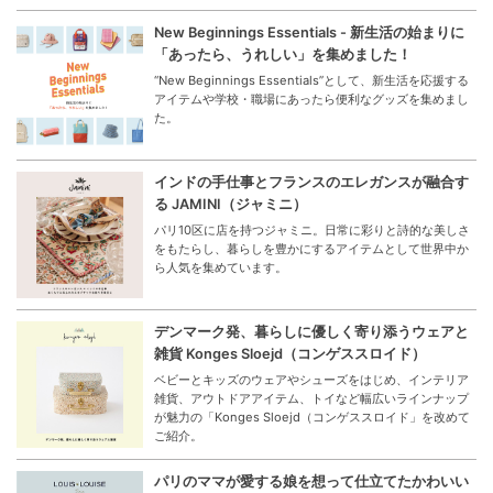
New Beginnings Essentials - 新生活の始まりに
「あったら、うれしい」を集めました！
“New Beginnings Essentials”として、新生活を応援する
アイテムや学校・職場にあったら便利なグッズを集めまし
た。
インドの手仕事とフランスのエレガンスが融合す
る JAMINI（ジャミニ）
パリ10区に店を持つジャミニ。日常に彩りと詩的な美しさ
をもたらし、暮らしを豊かにするアイテムとして世界中か
ら人気を集めています。
デンマーク発、暮らしに優しく寄り添うウェアと
雑貨 Konges Sloejd（コンゲススロイド）
ベビーとキッズのウェアやシューズをはじめ、インテリア
雑貨、アウトドアアイテム、トイなど幅広いラインナップ
が魅力の「Konges Sloejd（コンゲススロイド」を改めて
ご紹介。
パリのママが愛する娘を想って仕立てたかわいい