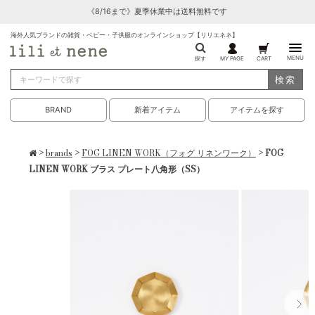
《8/16まで》夏季休業中は送料無料です
海外人気ブランドの雑貨・ベビー・子供服のオンラインショップ【リリエネネ】
MENU
探す
MY PAGE
CART
検索
BRAND
新着アイテム
アイテムを探す
>
brands
>
FOG LINEN WORK（フォグ リネンワーク）
> FOG
LINEN WORK ブラス プレート八角形（SS）