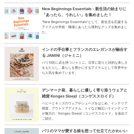
New Beginnings Essentials - 新生活の始まりに
「あったら、うれしい」を集めました！
“New Beginnings Essentials”として、新生活を応援する
アイテムや学校・職場にあったら便利なグッズを集めまし
た。
インドの手仕事とフランスのエレガンスが融合す
る JAMINI（ジャミニ）
パリ10区に店を持つジャミニ。日常に彩りと詩的な美しさ
をもたらし、暮らしを豊かにするアイテムとして世界中か
ら人気を集めています。
デンマーク発、暮らしに優しく寄り添うウェアと
雑貨 Konges Sloejd（コンゲススロイド）
ベビーとキッズのウェアやシューズをはじめ、インテリア
雑貨、アウトドアアイテム、トイなど幅広いラインナップ
が魅力の「Konges Sloejd（コンゲススロイド」を改めて
ご紹介。
パリのママが愛する娘を想って仕立てたかわいい