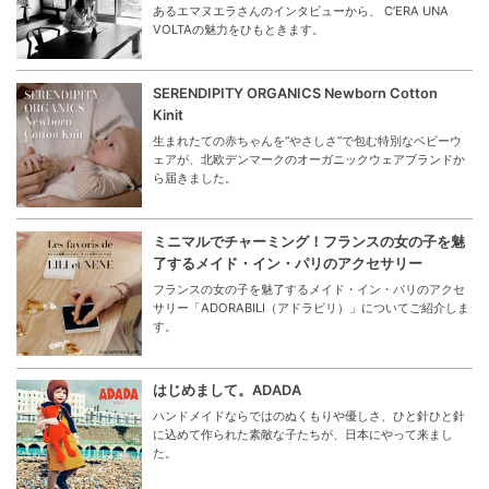
あるエマヌエラさんのインタビューから、 C’ERA UNA
VOLTAの魅力をひもときます。
SERENDIPITY ORGANICS Newborn Cotton
Kinit
生まれたての赤ちゃんを“やさしさ”で包む特別なベビーウ
ェアが、北欧デンマークのオーガニックウェアブランドか
ら届きました。
ミニマルでチャーミング！フランスの女の子を魅
了するメイド・イン・パリのアクセサリー
フランスの女の子を魅了するメイド・イン・パリのアクセ
サリー「ADORABILI（アドラビリ）」についてご紹介しま
す。
はじめまして。ADADA
ハンドメイドならではのぬくもりや優しさ、ひと針ひと針
に込めて作られた素敵な子たちが、日本にやって来まし
た。