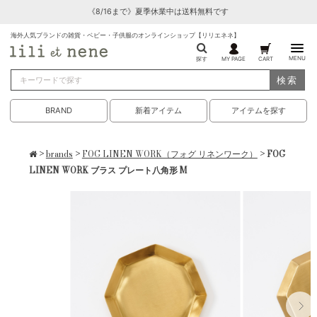
《8/16まで》夏季休業中は送料無料です
海外人気ブランドの雑貨・ベビー・子供服のオンラインショップ【リリエネネ】
MENU
探す
MY PAGE
CART
検索
BRAND
新着アイテム
アイテムを探す
>
brands
>
FOG LINEN WORK（フォグ リネンワーク）
> FOG
LINEN WORK ブラス プレート八角形 M