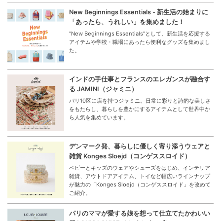
New Beginnings Essentials - 新生活の始まりに
「あったら、うれしい」を集めました！
“New Beginnings Essentials”として、新生活を応援する
アイテムや学校・職場にあったら便利なグッズを集めまし
た。
インドの手仕事とフランスのエレガンスが融合す
る JAMINI（ジャミニ）
パリ10区に店を持つジャミニ。日常に彩りと詩的な美しさ
をもたらし、暮らしを豊かにするアイテムとして世界中か
ら人気を集めています。
デンマーク発、暮らしに優しく寄り添うウェアと
雑貨 Konges Sloejd（コンゲススロイド）
ベビーとキッズのウェアやシューズをはじめ、インテリア
雑貨、アウトドアアイテム、トイなど幅広いラインナップ
が魅力の「Konges Sloejd（コンゲススロイド」を改めて
ご紹介。
パリのママが愛する娘を想って仕立てたかわいい