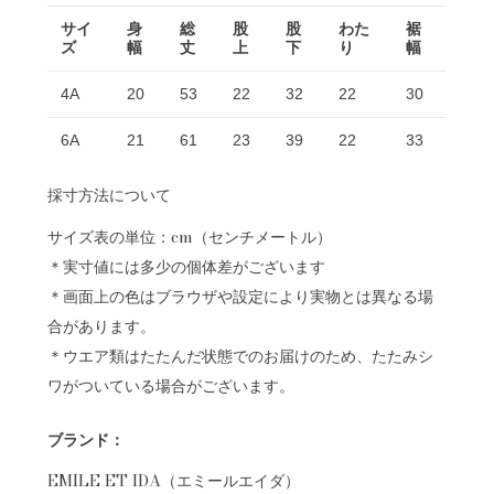
サイ
身
総
股
股
わた
裾
ズ
幅
丈
上
下
り
幅
4A
20
53
22
32
22
30
6A
21
61
23
39
22
33
採寸方法について
サイズ表の単位：cm（センチメートル）
＊実寸値には多少の個体差がございます
＊画面上の色はブラウザや設定により実物とは異なる場
合があります。
＊ウエア類はたたんだ状態でのお届けのため、たたみシ
ワがついている場合がございます。
ブランド：
EMILE ET IDA（エミールエイダ）