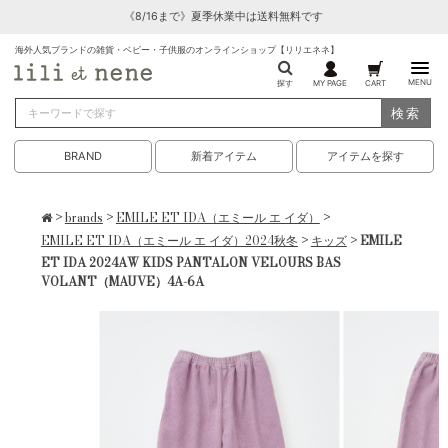
《8/16まで》夏季休業中は送料無料です
海外人気ブランドの雑貨・ベビー・子供服のオンラインショップ【リリエネネ】
MENU
探す
MY PAGE
CART
検索
BRAND
新着アイテム
アイテムを探す
>
brands
>
EMILE ET IDA（エミール エ イダ）
>
EMILE ET IDA（エミール エ イダ）2024秋冬
>
キッズ
> EMILE
ET IDA 2024AW KIDS PANTALON VELOURS BAS
VOLANT（MAUVE）4A-6A