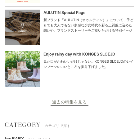
AULUTIN Special Page
新ブランド「AULUTIN（オゥルティン）」について、子ど
もでも大人でもない多感な少女時代を彩る上質服に込めた
想いや、ブランドストーリーをご覧いただける特別ページ
Enjoy rainy day with KONGES SLOEJD
見た目がかわいいだけじゃない。KONGES SLOEJDのレイ
ンブーツのいいところを掘り下げました。
過去の特集を見る
CATEGORY
カテゴリで探す
for BABY