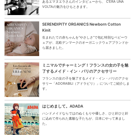
あるエマヌエラさんのインタビューから、 C’ERA UNA
VOLTAの魅力をひもときます。
SERENDIPITY ORGANICS Newborn Cotton
Kinit
生まれたての赤ちゃんを“やさしさ”で包む特別なベビーウ
ェアが、北欧デンマークのオーガニックウェアブランドか
ら届きました。
ミニマルでチャーミング！フランスの女の子を魅
了するメイド・イン・パリのアクセサリー
フランスの女の子を魅了するメイド・イン・パリのアクセ
サリー「ADORABILI（アドラビリ）」についてご紹介しま
す。
はじめまして。ADADA
ハンドメイドならではのぬくもりや優しさ、ひと針ひと針
に込めて作られた素敵な子たちが、日本にやって来まし
た。