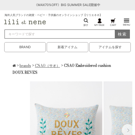
《MAX70%OFF》BIG SUMMER SALE開催中
海外人気ブランドの雑貨・ベビー・子供服のオンラインショップ【リリエネネ】
MENU
探す
MY PAGE
CART
検索
BRAND
新着アイテム
アイテムを探す
>
brands
>
CSAO（サオ）
> CSAO Embroidered cushion
DOUX REVES