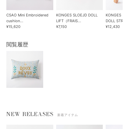
CSAO Mini Embroidered
KONGES SLOEJD DOLL
KONGES SLO
cushion...
LIFT（FRAIS...
DOLL STR...
¥15,620
¥7,150
¥12,430
閲覧履歴
NEW RELEASES
新着アイテム