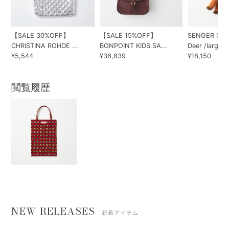
【SALE 30%OFF】
【SALE 15%OFF】
SENGER Cudd
CHRISTINA ROHDE ...
BONPOINT KIDS SA...
Deer /large
¥5,544
¥36,839
¥18,150
閲覧履歴
NEW RELEASES
新着アイテム