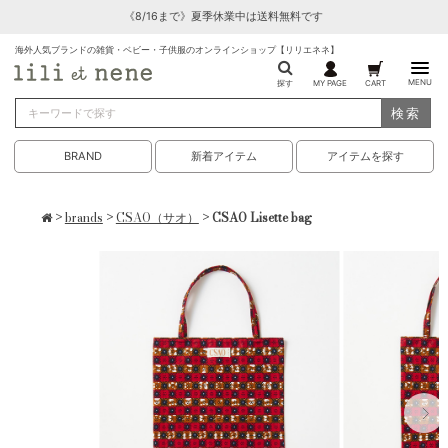
《8/16まで》夏季休業中は送料無料です
海外人気ブランドの雑貨・ベビー・子供服のオンラインショップ【リリエネネ】
MENU
探す
MY PAGE
CART
検索
BRAND
新着アイテム
アイテムを探す
>
brands
>
CSAO（サオ）
> CSAO Lisette bag