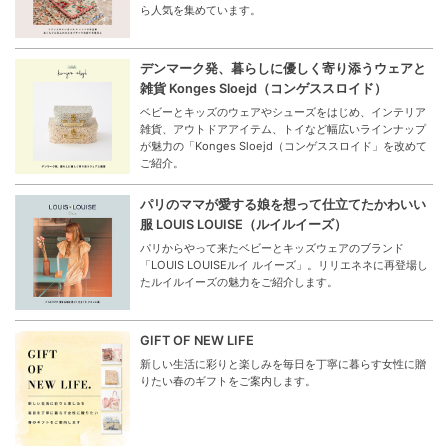
ら人気を集めています。
デンマーク発、暮らしに優しく寄り添うウェアと
雑貨 Konges Sloejd（コンゲススロイド）
ベビーとキッズのウェアやシューズをはじめ、インテリア
雑貨、アウトドアアイテム、トイなど幅広いラインナップ
が魅力の「Konges Sloejd（コンゲススロイド」を改めて
ご紹介。
パリのママが愛する娘を想って仕立てたかわいい
服 LOUIS LOUISE（ルイルイーズ）
パリからやって来たベビーとキッズウェアのブランド
「LOUIS LOUISEルイ ルイーズ」。リリエネネに再登場し
たルイルイーズの魅力をご紹介します。
GIFT OF NEW LIFE
新しい生活に彩りと楽しみを毎日を丁寧に暮らす女性に贈
りたい春のギフトをご案内します。