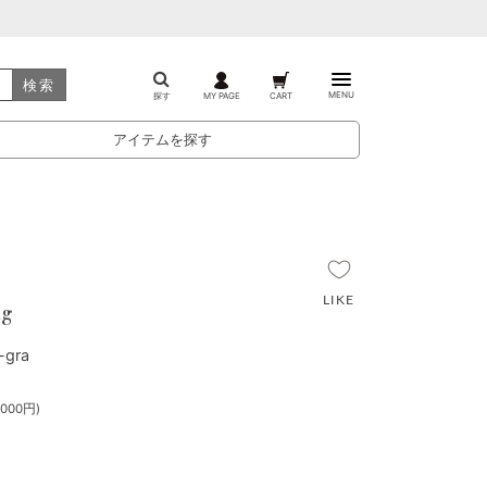
検索
MENU
探す
MY PAGE
CART
アイテムを探す
ag
-gra
000円)