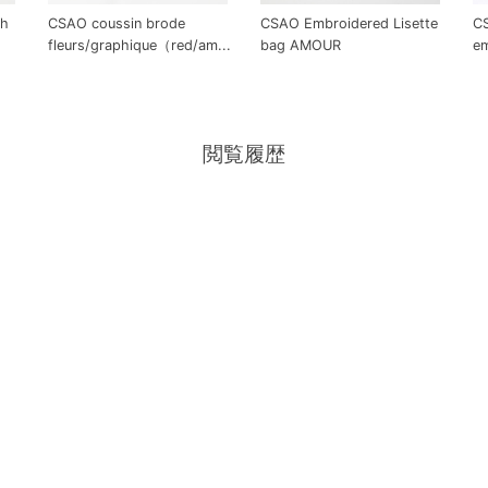
ch
CSAO coussin brode
CSAO Embroidered Lisette
C
fleurs/graphique（red/am...
bag AMOUR
e
閲覧履歴