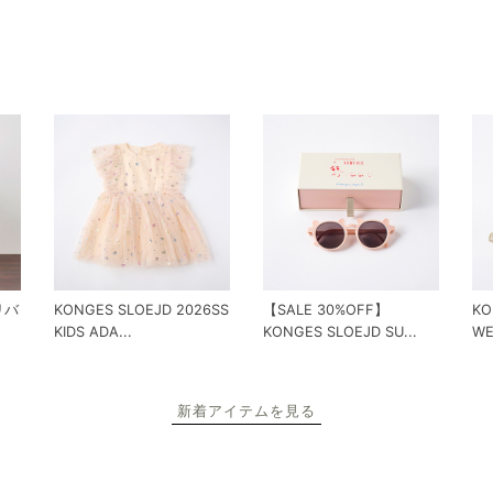
 リバ
KONGES SLOEJD 2026SS
【SALE 30%OFF】
KO
KIDS ADA...
KONGES SLOEJD SU...
WE
新着アイテムを見る