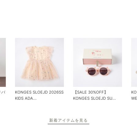
 リバ
KONGES SLOEJD 2026SS
【SALE 30%OFF】
KO
KIDS ADA...
KONGES SLOEJD SU...
WE
新着アイテムを見る