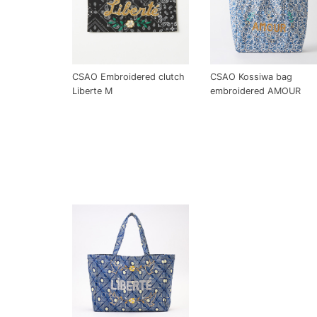
CSAO Embroidered clutch
CSAO Kossiwa bag
Liberte M
embroidered AMOUR