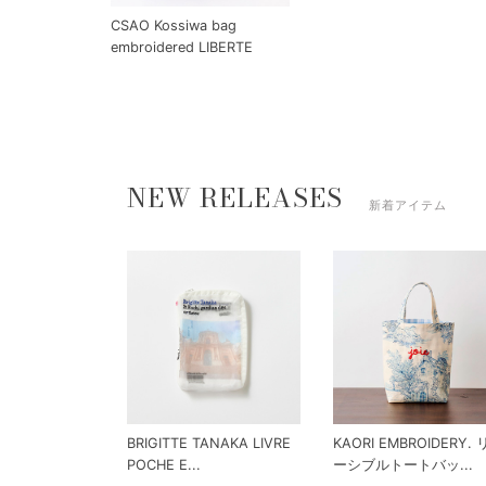
CSAO Kossiwa bag
embroidered LIBERTE
NEW RELEASES
新着アイテム
BRIGITTE TANAKA LIVRE
KAORI EMBROIDERY.
POCHE E...
ーシブルトートバッ...