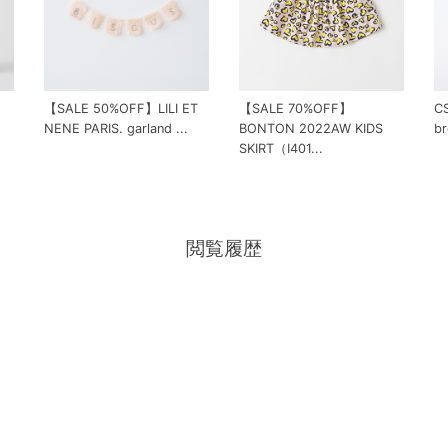
【SALE 50%OFF】LILI ET
【SALE 70%OFF】
CS
NENE PARIS. garland ...
BONTON 2022AW KIDS
b
SKIRT（I401...
閲覧履歴