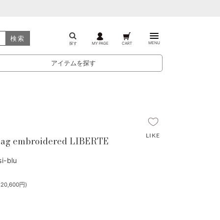
検索
MENU
探す
MY PAGE
CART
アイテムを探す
ag embroidered LIBERTE
-blu
20,600円)