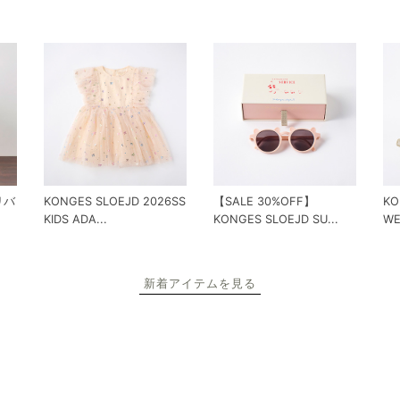
 リバ
KONGES SLOEJD 2026SS
【SALE 30%OFF】
KO
KIDS ADA...
KONGES SLOEJD SU...
WE
新着アイテムを見る