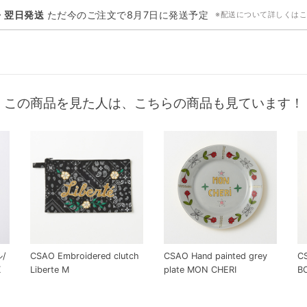
・翌日発送
ただ今のご注文で
8月7日
に発送予定
※配送について詳しくは
この商品を見た人は、こちらの商品も見ています！
ル/
CSAO Embroidered clutch
CSAO Hand painted grey
C
K
Liberte M
plate MON CHERI
B