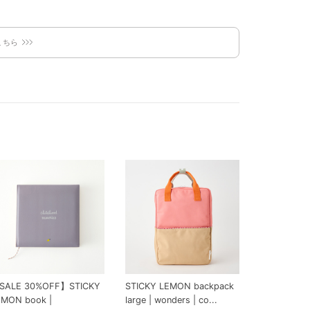
こちら
SALE 30%OFF】STICKY
STICKY LEMON backpack
EMON book |
large | wonders | co...