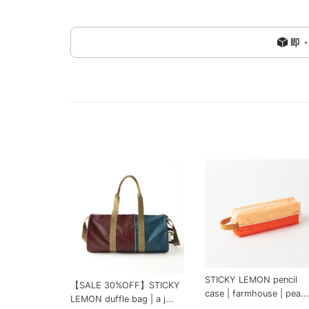
即
STICKY LEMON pencil
【SALE 30%OFF】STICKY
case | farmhouse | pea...
LEMON duffle bag | a j...