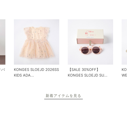
 リバ
KONGES SLOEJD 2026SS
【SALE 30%OFF】
KO
KIDS ADA...
KONGES SLOEJD SU...
WE
新着アイテムを見る