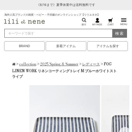
《8/16まで》夏季休業中は送料無料です
海外人気ブランドの雑貨・ベビー・子供服のオンラインショップ【リリエネネ】
MENU
探す
MY PAGE
CART
検索
BRAND
新着アイテム
アイテムを探す
>
collection
>
2025 Spring & Summer
>
レディース
> FOG
LINEN WORK リネンコーティングトレイ M ブルーホワイトスト
ライプ