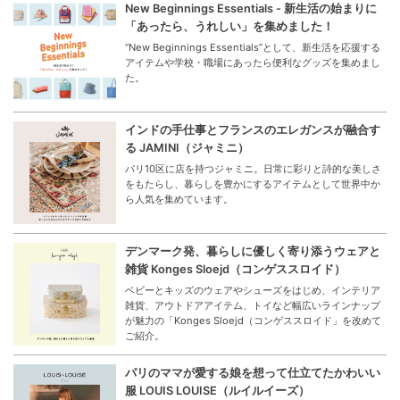
New Beginnings Essentials - 新生活の始まりに
「あったら、うれしい」を集めました！
“New Beginnings Essentials”として、新生活を応援する
アイテムや学校・職場にあったら便利なグッズを集めまし
た。
インドの手仕事とフランスのエレガンスが融合す
る JAMINI（ジャミニ）
パリ10区に店を持つジャミニ。日常に彩りと詩的な美しさ
をもたらし、暮らしを豊かにするアイテムとして世界中か
ら人気を集めています。
デンマーク発、暮らしに優しく寄り添うウェアと
雑貨 Konges Sloejd（コンゲススロイド）
ベビーとキッズのウェアやシューズをはじめ、インテリア
雑貨、アウトドアアイテム、トイなど幅広いラインナップ
が魅力の「Konges Sloejd（コンゲススロイド」を改めて
ご紹介。
パリのママが愛する娘を想って仕立てたかわいい
服 LOUIS LOUISE（ルイルイーズ）