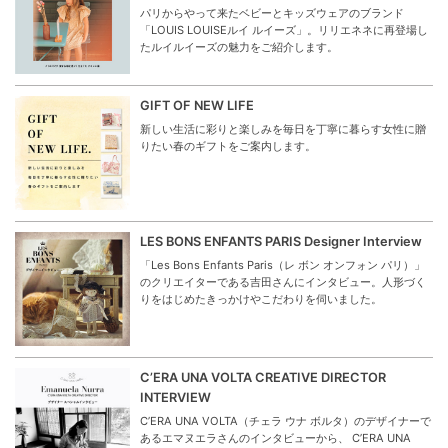
パリからやって来たベビーとキッズウェアのブランド
「LOUIS LOUISEルイ ルイーズ」。リリエネネに再登場し
たルイルイーズの魅力をご紹介します。
GIFT OF NEW LIFE
新しい生活に彩りと楽しみを毎日を丁寧に暮らす女性に贈
りたい春のギフトをご案内します。
LES BONS ENFANTS PARIS Designer Interview
「Les Bons Enfants Paris（レ ボン オンフォン パリ）」
のクリエイターである吉田さんにインタビュー。人形づく
りをはじめたきっかけやこだわりを伺いました。
C’ERA UNA VOLTA CREATIVE DIRECTOR
INTERVIEW
C’ERA UNA VOLTA（チェラ ウナ ボルタ）のデザイナーで
あるエマヌエラさんのインタビューから、 C’ERA UNA