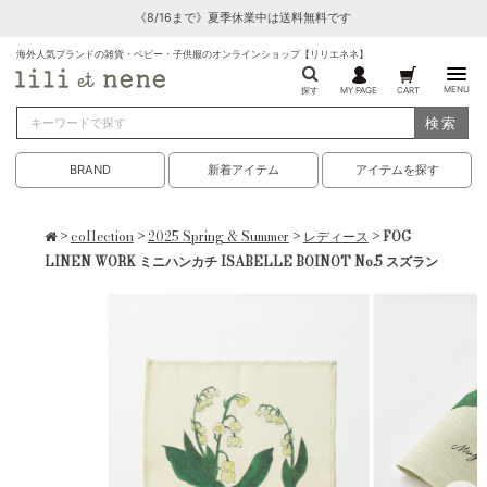
《8/16まで》夏季休業中は送料無料です
海外人気ブランドの雑貨・ベビー・子供服のオンラインショップ【リリエネネ】
MENU
探す
MY PAGE
CART
検索
BRAND
新着アイテム
アイテムを探す
>
collection
>
2025 Spring & Summer
>
レディース
> FOG
LINEN WORK ミニハンカチ ISABELLE BOINOT No.5 スズラン