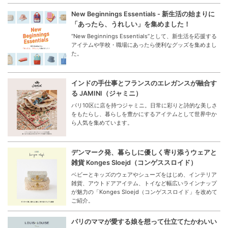
New Beginnings Essentials - 新生活の始まりに
「あったら、うれしい」を集めました！
“New Beginnings Essentials”として、新生活を応援する
アイテムや学校・職場にあったら便利なグッズを集めまし
た。
インドの手仕事とフランスのエレガンスが融合す
る JAMINI（ジャミニ）
パリ10区に店を持つジャミニ。日常に彩りと詩的な美しさ
をもたらし、暮らしを豊かにするアイテムとして世界中か
ら人気を集めています。
デンマーク発、暮らしに優しく寄り添うウェアと
雑貨 Konges Sloejd（コンゲススロイド）
ベビーとキッズのウェアやシューズをはじめ、インテリア
雑貨、アウトドアアイテム、トイなど幅広いラインナップ
が魅力の「Konges Sloejd（コンゲススロイド」を改めて
ご紹介。
パリのママが愛する娘を想って仕立てたかわいい