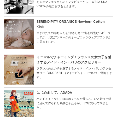
あるエマヌエラさんのインタビューから、 C’ERA UNA
VOLTAの魅力をひもときます。
SERENDIPITY ORGANICS Newborn Cotton
Kinit
生まれたての赤ちゃんを“やさしさ”で包む特別なベビーウ
ェアが、北欧デンマークのオーガニックウェアブランドか
ら届きました。
ミニマルでチャーミング！フランスの女の子を魅
了するメイド・イン・パリのアクセサリー
フランスの女の子を魅了するメイド・イン・パリのアクセ
サリー「ADORABILI（アドラビリ）」についてご紹介しま
す。
はじめまして。ADADA
ハンドメイドならではのぬくもりや優しさ、ひと針ひと針
に込めて作られた素敵な子たちが、日本にやって来まし
た。