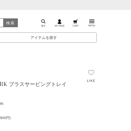
検索
MENU
探す
MY PAGE
CART
アイテムを探す
 WORK ブラスサービングトレイ
8m
900円)