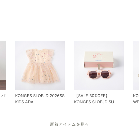
 リバ
KONGES SLOEJD 2026SS
【SALE 30%OFF】
KO
KIDS ADA...
KONGES SLOEJD SU...
WE
新着アイテムを見る