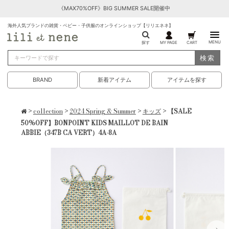
《MAX70%OFF》BIG SUMMER SALE開催中
海外人気ブランドの雑貨・ベビー・子供服のオンラインショップ【リリエネネ】
MENU
探す
MY PAGE
CART
検索
BRAND
新着アイテム
アイテムを探す
>
collection
>
2024 Spring & Summer
>
キッズ
> 【SALE
50%OFF】BONPOINT KIDS MAILLOT DE BAIN
ABBIE（347B CA VERT）4A-8A