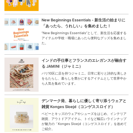
New Beginnings Essentials - 新生活の始まりに
「あったら、うれしい」を集めました！
“New Beginnings Essentials”として、新生活を応援する
アイテムや学校・職場にあったら便利なグッズを集めまし
た。
インドの手仕事とフランスのエレガンスが融合す
る JAMINI（ジャミニ）
パリ10区に店を持つジャミニ。日常に彩りと詩的な美しさ
をもたらし、暮らしを豊かにするアイテムとして世界中か
ら人気を集めています。
デンマーク発、暮らしに優しく寄り添うウェアと
雑貨 Konges Sloejd（コンゲススロイド）
ベビーとキッズのウェアやシューズをはじめ、インテリア
雑貨、アウトドアアイテム、トイなど幅広いラインナップ
が魅力の「Konges Sloejd（コンゲススロイド」を改めて
ご紹介。