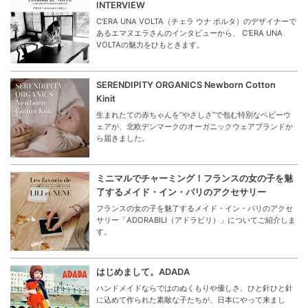
INTERVIEW
C’ERA UNA VOLTA（チェラ ウナ ボルタ）のデザイナーで
あるエマヌエラさんのインタビューから、 C’ERA UNA
VOLTAの魅力をひもときます。
SERENDIPITY ORGANICS Newborn Cotton
Kinit
生まれたての赤ちゃんを“やさしさ”で包む特別なベビーウ
ェアが、北欧デンマークのオーガニックウェアブランドか
ら届きました。
ミニマルでチャーミング！フランスの女の子を魅
了するメイド・イン・パリのアクセサリー
フランスの女の子を魅了するメイド・イン・パリのアクセ
サリー「ADORABILI（アドラビリ）」についてご紹介しま
す。
はじめまして。ADADA
ハンドメイドならではのぬくもりや優しさ、ひと針ひと針
に込めて作られた素敵な子たちが、日本にやって来まし