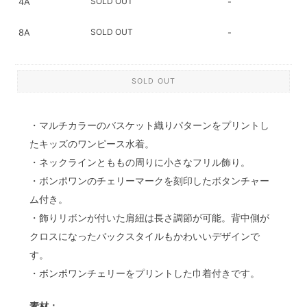
SOLD OUT
4A
-
SOLD OUT
8A
-
SOLD OUT
・マルチカラーのバスケット織りパターンをプリントし
たキッズのワンピース水着。
・ネックラインとももの周りに小さなフリル飾り。
・ボンポワンのチェリーマークを刻印したボタンチャー
ム付き。
・飾りリボンが付いた肩紐は長さ調節が可能。背中側が
クロスになったバックスタイルもかわいいデザインで
す。
・ボンポワンチェリーをプリントした巾着付きです。
素材：