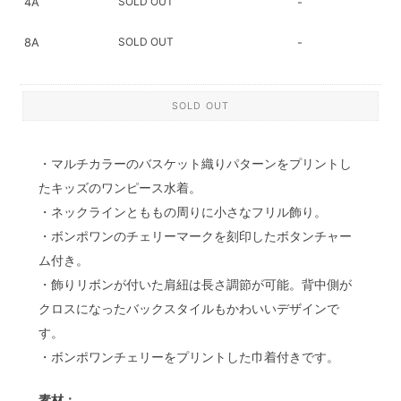
SOLD OUT
4A
-
SOLD OUT
8A
-
SOLD OUT
・マルチカラーのバスケット織りパターンをプリントし
たキッズのワンピース水着。
・ネックラインとももの周りに小さなフリル飾り。
・ボンポワンのチェリーマークを刻印したボタンチャー
ム付き。
・飾りリボンが付いた肩紐は長さ調節が可能。背中側が
クロスになったバックスタイルもかわいいデザインで
す。
・ボンポワンチェリーをプリントした巾着付きです。
素材：