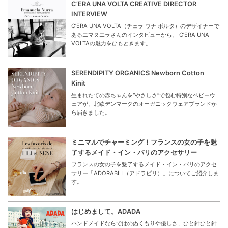
C’ERA UNA VOLTA CREATIVE DIRECTOR
INTERVIEW
C’ERA UNA VOLTA（チェラ ウナ ボルタ）のデザイナーで
あるエマヌエラさんのインタビューから、 C’ERA UNA
VOLTAの魅力をひもときます。
SERENDIPITY ORGANICS Newborn Cotton
Kinit
生まれたての赤ちゃんを“やさしさ”で包む特別なベビーウ
ェアが、北欧デンマークのオーガニックウェアブランドか
ら届きました。
ミニマルでチャーミング！フランスの女の子を魅
了するメイド・イン・パリのアクセサリー
フランスの女の子を魅了するメイド・イン・パリのアクセ
サリー「ADORABILI（アドラビリ）」についてご紹介しま
す。
はじめまして。ADADA
ハンドメイドならではのぬくもりや優しさ、ひと針ひと針