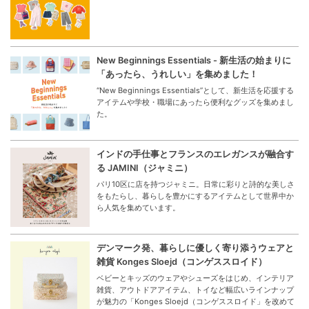
New Beginnings Essentials - 新生活の始まりに
「あったら、うれしい」を集めました！
“New Beginnings Essentials”として、新生活を応援する
アイテムや学校・職場にあったら便利なグッズを集めまし
た。
インドの手仕事とフランスのエレガンスが融合す
る JAMINI（ジャミニ）
パリ10区に店を持つジャミニ。日常に彩りと詩的な美しさ
をもたらし、暮らしを豊かにするアイテムとして世界中か
ら人気を集めています。
デンマーク発、暮らしに優しく寄り添うウェアと
雑貨 Konges Sloejd（コンゲススロイド）
ベビーとキッズのウェアやシューズをはじめ、インテリア
雑貨、アウトドアアイテム、トイなど幅広いラインナップ
が魅力の「Konges Sloejd（コンゲススロイド」を改めて