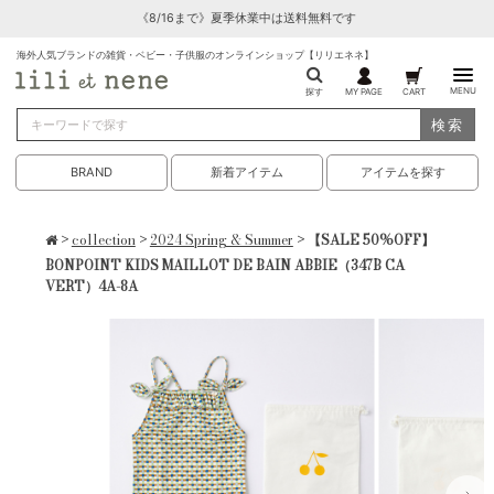
《8/16まで》夏季休業中は送料無料です
海外人気ブランドの雑貨・ベビー・子供服のオンラインショップ【リリエネネ】
MENU
探す
MY PAGE
CART
検索
BRAND
新着アイテム
アイテムを探す
>
collection
>
2024 Spring & Summer
> 【SALE 50%OFF】
BONPOINT KIDS MAILLOT DE BAIN ABBIE（347B CA
VERT）4A-8A