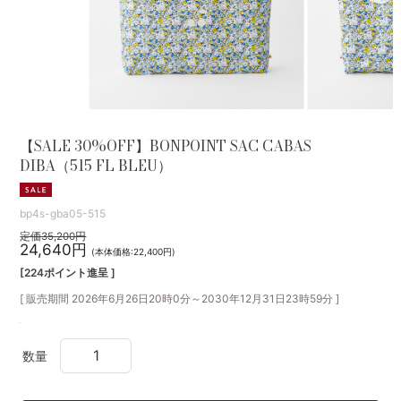
【SALE 30%OFF】BONPOINT SAC CABAS
DIBA（515 FL BLEU）
bp4s-gba05-515
定価35,200円
24,640円
(本体価格:22,400円)
[224ポイント進呈 ]
[ 販売期間
2026年6月26日20時0分
～
2030年12月31日23時59分
]
数量