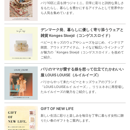
パリ10区に店を持つジャミニ。日常に彩りと詩的な美しさ
をもたらし、暮らしを豊かにするアイテムとして世界中か
ら人気を集めています。
デンマーク発、暮らしに優しく寄り添うウェアと
雑貨 Konges Sloejd（コンゲススロイド）
ベビーとキッズのウェアやシューズをはじめ、インテリア
雑貨、アウトドアアイテム、トイなど幅広いラインナップ
が魅力の「Konges Sloejd（コンゲススロイド」を改めて
ご紹介。
パリのママが愛する娘を想って仕立てたかわいい
服 LOUIS LOUISE（ルイルイーズ）
パリからやって来たベビーとキッズウェアのブランド
「LOUIS LOUISEルイ ルイーズ」。リリエネネに再登場し
たルイルイーズの魅力をご紹介します。
GIFT OF NEW LIFE
新しい生活に彩りと楽しみを毎日を丁寧に暮らす女性に贈
りたい春のギフトをご案内します。