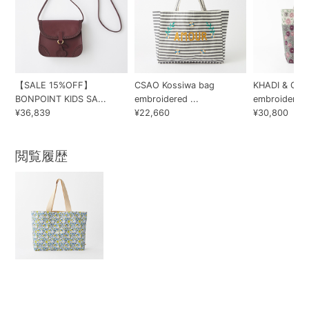
【SALE 15%OFF】
CSAO Kossiwa bag
KHADI & CO 
BONPOINT KIDS SA...
embroidered ...
embroidery...
¥36,839
¥22,660
¥30,800
閲覧履歴