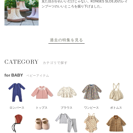
見た目がかわいいだけじゃない。KONGES SLOEJDのレイ
ンブーツのいいところを掘り下げました。
過去の特集を見る
CATEGORY
カテゴリで探す
for BABY
ベビーアイテム
ロンパース
トップス
ブラウス
ワンピース
ボトムス