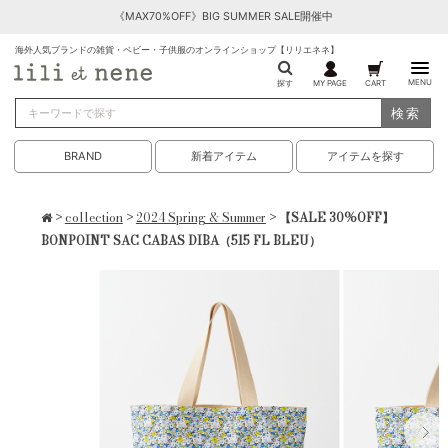
《MAX70%OFF》BIG SUMMER SALE開催中
海外人気ブランドの雑貨・ベビー・子供服のオンラインショップ【リリエネネ】
MENU
探す
MY PAGE
CART
検索
BRAND
新着アイテム
アイテムを探す
>
collection
>
2024 Spring & Summer
> 【SALE 30%OFF】
BONPOINT SAC CABAS DIBA（515 FL BLEU）