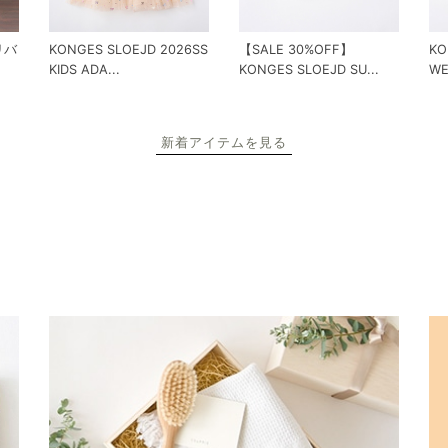
 リバ
KONGES SLOEJD 2026SS
【SALE 30%OFF】
KO
KIDS ADA...
KONGES SLOEJD SU...
WE
新着アイテムを見る