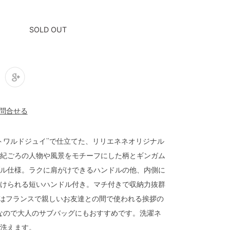
SOLD OUT
トワルドジュイ”で仕立てた、リリエネネオリジナル
世紀ごろの人物や風景をモチーフにした柄とギンガム
ル仕様。ラクに肩がけできるハンドルの他、内側に
けられる短いハンドル付き。マチ付きで収納力抜群
t!”はフランスで親しいお友達との間で使われる挨拶の
なので大人のサブバッグにもおすすめです。洗濯ネ
洗えます。