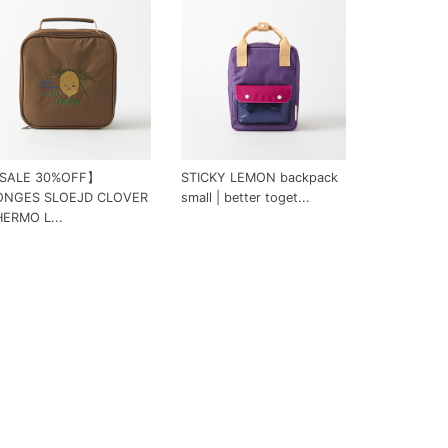
SALE 30%OFF】
STICKY LEMON backpack
ONGES SLOEJD CLOVER
small | better toget...
ERMO L...