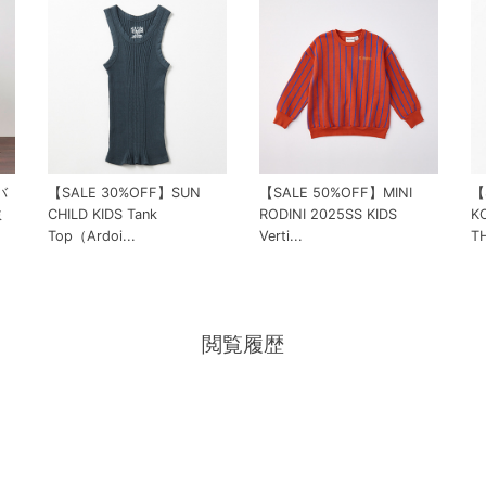
バ
【SALE 30%OFF】SUN
【SALE 50%OFF】MINI
【
ミ
CHILD KIDS Tank
RODINI 2025SS KIDS
K
Top（Ardoi...
Verti...
TH
閲覧履歴