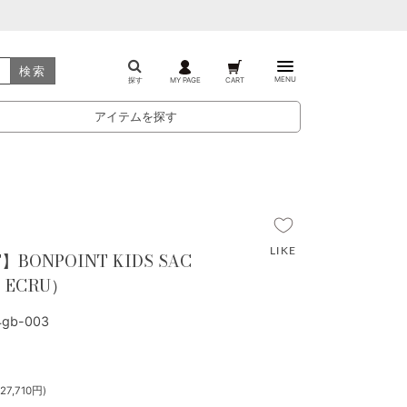
検索
MENU
探す
MY PAGE
CART
アイテムを探す
】BONPOINT KIDS SAC
 ECRU）
gb-003
7,710円)