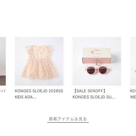
 リバ
KONGES SLOEJD 2026SS
【SALE 30%OFF】
KO
KIDS ADA...
KONGES SLOEJD SU...
WE
新着アイテムを見る