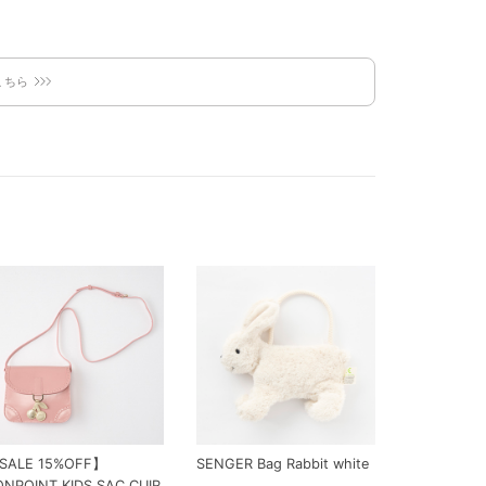
こちら
SALE 15%OFF】
SENGER Bag Rabbit white
ONPOINT KIDS SAC CUIR