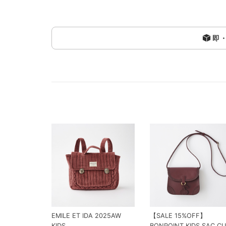
即
EMILE ET IDA 2025AW
【SALE 15%OFF】
KIDS
BONPOINT KIDS SAC CU