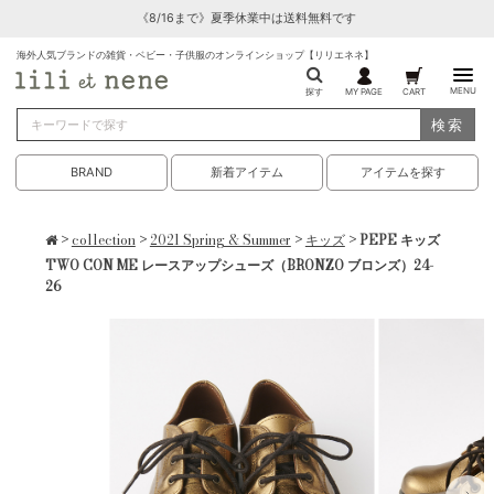
《8/16まで》夏季休業中は送料無料です
海外人気ブランドの雑貨・ベビー・子供服のオンラインショップ【リリエネネ】
MENU
探す
MY PAGE
CART
検索
BRAND
新着アイテム
アイテムを探す
>
collection
>
2021 Spring & Summer
>
キッズ
> PEPE キッズ
TWO CON ME レースアップシューズ（BRONZO ブロンズ）24-
26