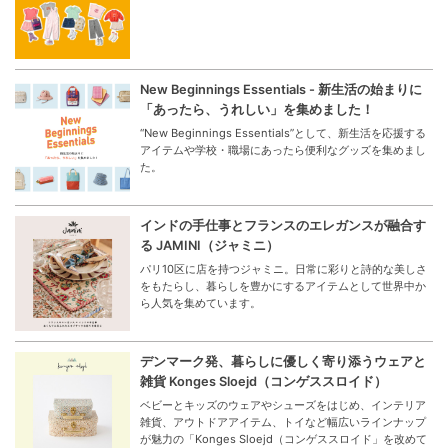
New Beginnings Essentials - 新生活の始まりに
「あったら、うれしい」を集めました！
“New Beginnings Essentials”として、新生活を応援する
アイテムや学校・職場にあったら便利なグッズを集めまし
た。
インドの手仕事とフランスのエレガンスが融合す
る JAMINI（ジャミニ）
パリ10区に店を持つジャミニ。日常に彩りと詩的な美しさ
をもたらし、暮らしを豊かにするアイテムとして世界中か
ら人気を集めています。
デンマーク発、暮らしに優しく寄り添うウェアと
雑貨 Konges Sloejd（コンゲススロイド）
ベビーとキッズのウェアやシューズをはじめ、インテリア
雑貨、アウトドアアイテム、トイなど幅広いラインナップ
が魅力の「Konges Sloejd（コンゲススロイド」を改めて