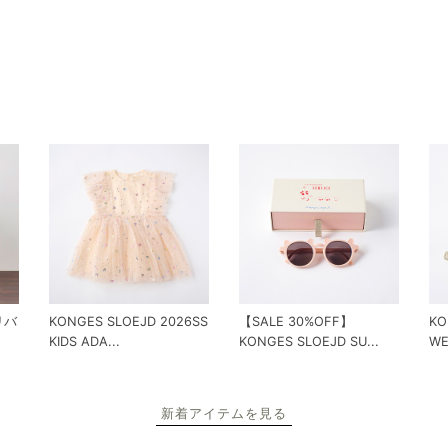
 リバ
KONGES SLOEJD 2026SS
【SALE 30%OFF】
KO
KIDS ADA...
KONGES SLOEJD SU...
WE
新着アイテムを見る