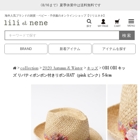
《8/16まで》夏季休業中は送料無料です
海外人気ブランドの雑貨・ベビー・子供服のオンラインショップ【リリエネネ】
MENU
探す
MY PAGE
CART
検索
BRAND
新着アイテム
アイテムを探す
>
collection
>
2020 Autumn & Winter
>
キッズ
> OBI OBI キッ
ズ リバティポンポン付きリボンHAT（pink ピンク）54cm