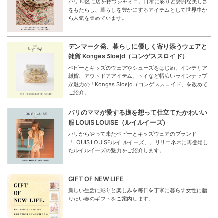
パリ10区に店を持つジャミニ。日常に彩りと詩的な美しさ
をもたらし、暮らしを豊かにするアイテムとして世界中か
ら人気を集めています。
デンマーク発、暮らしに優しく寄り添うウェアと
雑貨 Konges Sloejd（コンゲススロイド）
ベビーとキッズのウェアやシューズをはじめ、インテリア
雑貨、アウトドアアイテム、トイなど幅広いラインナップ
が魅力の「Konges Sloejd（コンゲススロイド」を改めて
ご紹介。
パリのママが愛する娘を想って仕立てたかわいい
服 LOUIS LOUISE（ルイルイーズ）
パリからやって来たベビーとキッズウェアのブランド
「LOUIS LOUISEルイ ルイーズ」。リリエネネに再登場し
たルイルイーズの魅力をご紹介します。
GIFT OF NEW LIFE
新しい生活に彩りと楽しみを毎日を丁寧に暮らす女性に贈
りたい春のギフトをご案内します。