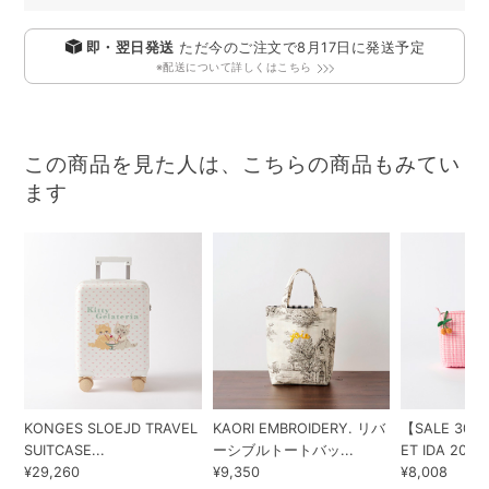
即・翌日発送
ただ今のご注文で
8月17日
に発送予定
※配送について詳しくはこちら
この商品を見た人は、こちらの商品もみてい
ます
KONGES SLOEJD TRAVEL
KAORI EMBROIDERY. リバ
【SALE 30%
SUITCASE...
ーシブルトートバッ...
ET IDA 202...
¥29,260
¥9,350
¥8,008