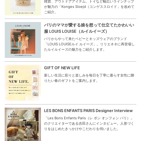
雑貨、アウトドアアイテム、トイなど幅広いラインナップ
が魅力の「Konges Sloejd（コンゲススロイド」を改めて
ご紹介。
パリのママが愛する娘を想って仕立てたかわいい
服 LOUIS LOUISE（ルイルイーズ）
パリからやって来たベビーとキッズウェアのブランド
「LOUIS LOUISEルイ ルイーズ」。リリエネネに再登場し
たルイルイーズの魅力をご紹介します。
GIFT OF NEW LIFE
新しい生活に彩りと楽しみを毎日を丁寧に暮らす女性に贈
りたい春のギフトをご案内します。
LES BONS ENFANTS PARIS Designer Interview
「Les Bons Enfants Paris（レ ボン オンフォン パリ）」
のクリエイターである吉田さんにインタビュー。人形づく
りをはじめたきっかけやこだわりを伺いました。