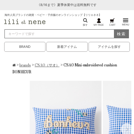
《8/16まで》夏季休業中は送料無料です
海外人気ブランドの雑貨・ベビー・子供服のオンラインショップ【リリエネネ】
MENU
探す
MY PAGE
CART
検索
BRAND
新着アイテム
アイテムを探す
>
brands
>
CSAO（サオ）
> CSAO Mini embroidered cushion
BONHEUR