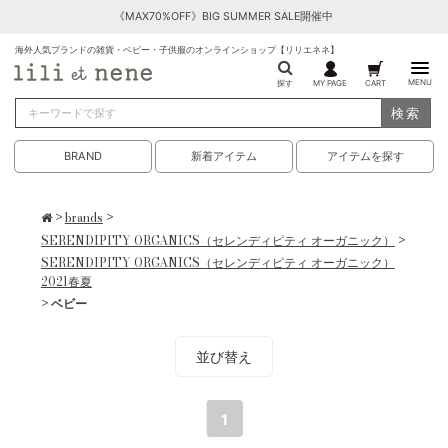
《MAX70%OFF》BIG SUMMER SALE開催中
海外人気ブランドの雑貨・ベビー・子供服のオンラインショップ【リリエネネ】
MENU
探す
MY PAGE
CART
検索
BRAND
新着アイテム
アイテムを探す
>
brands
>
SERENDIPITY ORGANICS（セレンディピティ オーガニック）
>
SERENDIPITY ORGANICS（セレンディピティ オーガニック）
2021春夏
> ベビー
並び替え
1