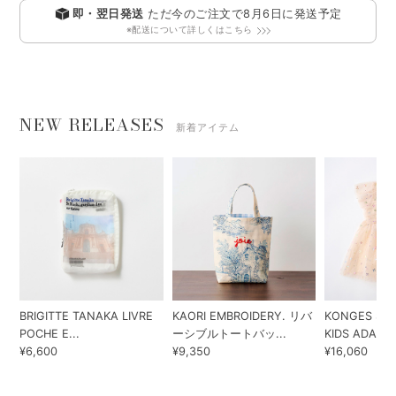
即・翌日発送
ただ今のご注文で
8月6日
に発送予定
※配送について詳しくはこちら
NEW RELEASES
新着アイテム
BRIGITTE TANAKA LIVRE
KAORI EMBROIDERY. リバ
KONGES SLO
POCHE E...
ーシブルトートバッ...
KIDS ADA...
¥6,600
¥9,350
¥16,060