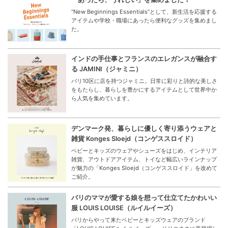
“New Beginnings Essentials”として、新生活を応援する
アイテムや学校・職場にあったら便利なグッズを集めまし
た。
インドの手仕事とフランスのエレガンスが融合す
る JAMINI（ジャミニ）
パリ10区に店を持つジャミニ。日常に彩りと詩的な美しさ
をもたらし、暮らしを豊かにするアイテムとして世界中か
ら人気を集めています。
デンマーク発、暮らしに優しく寄り添うウェアと
雑貨 Konges Sloejd（コンゲススロイド）
ベビーとキッズのウェアやシューズをはじめ、インテリア
雑貨、アウトドアアイテム、トイなど幅広いラインナップ
が魅力の「Konges Sloejd（コンゲススロイド」を改めて
ご紹介。
パリのママが愛する娘を想って仕立てたかわいい
服 LOUIS LOUISE（ルイルイーズ）
パリからやって来たベビーとキッズウェアのブランド