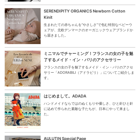
SERENDIPITY ORGANICS Newborn Cotton
Kinit
生まれたての赤ちゃんを“やさしさ”で包む特別なベビーウ
ェアが、北欧デンマークのオーガニックウェアブランドか
ら届きました。
ミニマルでチャーミング！フランスの女の子を魅
了するメイド・イン・パリのアクセサリー
フランスの女の子を魅了するメイド・イン・パリのアクセ
サリー「ADORABILI（アドラビリ）」についてご紹介しま
す。
はじめまして。ADADA
ハンドメイドならではのぬくもりや優しさ、ひと針ひと針
に込めて作られた素敵な子たちが、日本にやって来まし
た。
AULUTIN Special Page