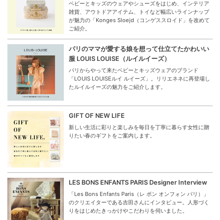
ベビーとキッズのウェアやシューズをはじめ、インテリア
雑貨、アウトドアアイテム、トイなど幅広いラインナップ
が魅力の「Konges Sloejd（コンゲススロイド」を改めて
ご紹介。
パリのママが愛する娘を想って仕立てたかわいい
服 LOUIS LOUISE（ルイルイーズ）
パリからやって来たベビーとキッズウェアのブランド
「LOUIS LOUISEルイ ルイーズ」。リリエネネに再登場し
たルイルイーズの魅力をご紹介します。
GIFT OF NEW LIFE
新しい生活に彩りと楽しみを毎日を丁寧に暮らす女性に贈
りたい春のギフトをご案内します。
LES BONS ENFANTS PARIS Designer Interview
「Les Bons Enfants Paris（レ ボン オンフォン パリ）」
のクリエイターである吉田さんにインタビュー。人形づく
りをはじめたきっかけやこだわりを伺いました。