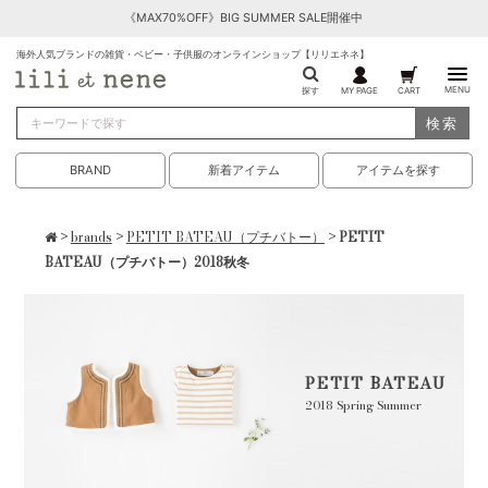
《MAX70%OFF》BIG SUMMER SALE開催中
海外人気ブランドの雑貨・ベビー・子供服のオンラインショップ【リリエネネ】
MENU
探す
MY PAGE
CART
検索
BRAND
新着アイテム
アイテムを探す
>
brands
>
PETIT BATEAU（プチバトー）
> PETIT
BATEAU（プチバトー）2018秋冬
PETIT BATEAU
2018 Spring Summer