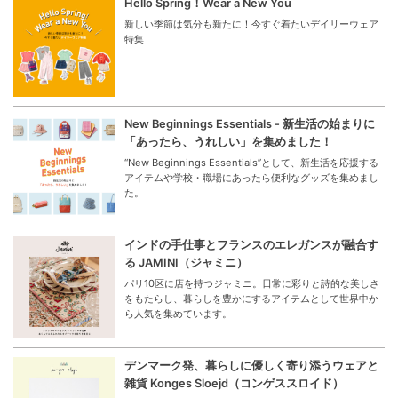
Hello Spring！Wear a New You
新しい季節は気分も新たに！今すぐ着たいデイリーウェア
特集
New Beginnings Essentials - 新生活の始まりに
「あったら、うれしい」を集めました！
“New Beginnings Essentials”として、新生活を応援する
アイテムや学校・職場にあったら便利なグッズを集めまし
た。
インドの手仕事とフランスのエレガンスが融合す
る JAMINI（ジャミニ）
パリ10区に店を持つジャミニ。日常に彩りと詩的な美しさ
をもたらし、暮らしを豊かにするアイテムとして世界中か
ら人気を集めています。
デンマーク発、暮らしに優しく寄り添うウェアと
雑貨 Konges Sloejd（コンゲススロイド）