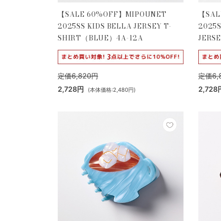
【SALE 60%OFF】MIPOUNET
【SAL
2025SS KIDS BELLA JERSEY T-
2025
SHIRT（BLUE）4A-12A
JERS
定価6,820円
定価6,
2,728円
2,728
(本体価格:2,480円)