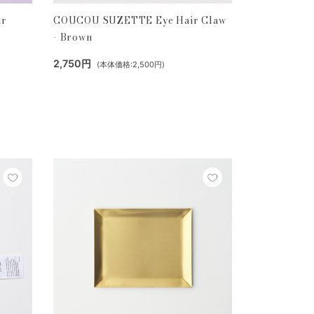
ir
COUCOU SUZETTE Eye Hair Claw
- Brown
2,750円
(本体価格:2,500円)