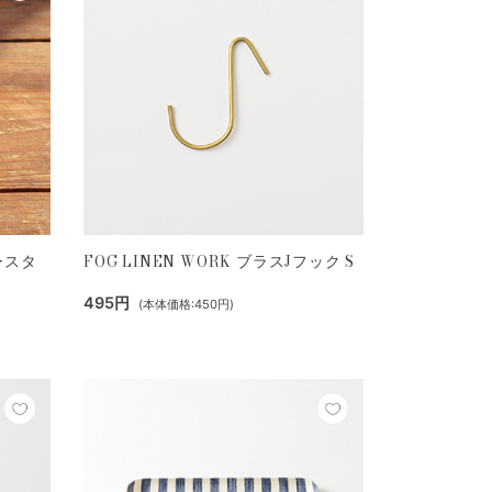
コースタ
FOG LINEN WORK ブラスJフック S
495円
(本体価格:450円)