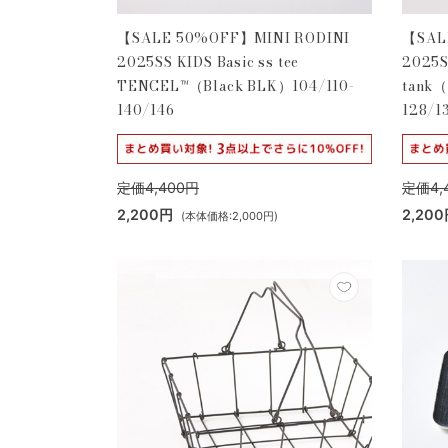
【SALE 50%OFF】MINI RODINI
【SAL
2025SS KIDS Basic ss tee
2025S
TENCEL™（Black BLK）104/110-
tank（
140/146
128/1
定価4,400円
定価4,
2,200円
2,20
(本体価格:2,000円)