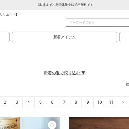
《8/16まで》夏季休業中は送料無料です
リリエネネ】
新着アイテム
新着の週で絞り込む ▼
並
2
3
4
5
6
7
8
9
10
11