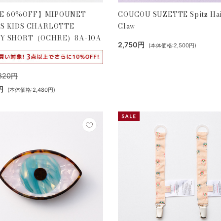
E 60%OFF】MIPOUNET
COUCOU SUZETTE Spitz Ha
SS KIDS CHARLOTTE
Claw
EY SHORT（OCHRE）8A-10A
2,750円
(本体価格:2,500円)
820円
円
(本体価格:2,480円)