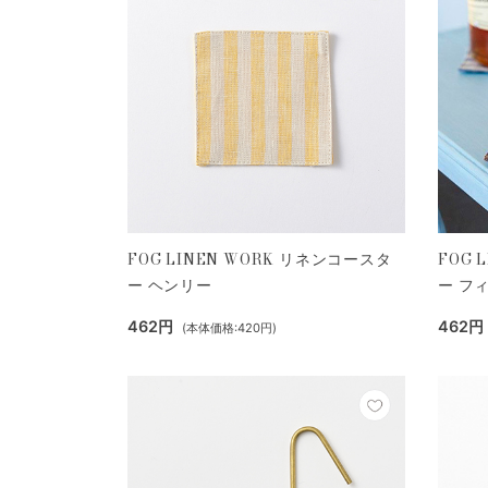
FOG LINEN WORK リネンコースタ
FOG 
ー ヘンリー
ー フ
462円
462円
(本体価格:420円)