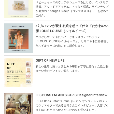
ベビーとキッズのウェアやシューズをはじめ、インテリア
雑貨、アウトドアアイテム、トイなど幅広いラインナップ
が魅力の「Konges Sloejd（コンゲススロイド」を改めて
ご紹介。
パリのママが愛する娘を想って仕立てたかわいい
服 LOUIS LOUISE（ルイルイーズ）
パリからやって来たベビーとキッズウェアのブランド
「LOUIS LOUISEルイ ルイーズ」。リリエネネに再登場し
たルイルイーズの魅力をご紹介します。
GIFT OF NEW LIFE
新しい生活に彩りと楽しみを毎日を丁寧に暮らす女性に贈
りたい春のギフトをご案内します。
LES BONS ENFANTS PARIS Designer Interview
「Les Bons Enfants Paris（レ ボン オンフォン パリ）」
のクリエイターである吉田さんにインタビュー。人形づく
りをはじめたきっかけやこだわりを伺いました。