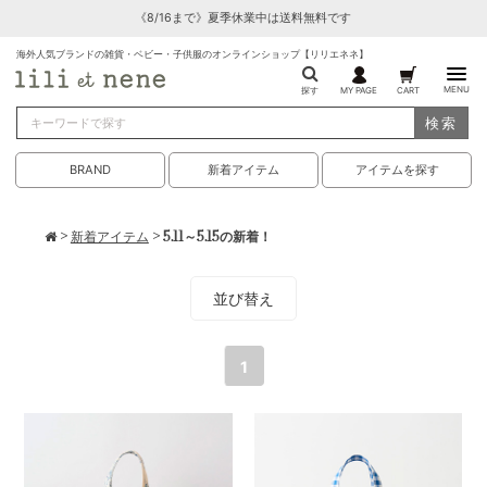
《8/16まで》夏季休業中は送料無料です
海外人気ブランドの雑貨・ベビー・子供服のオンラインショップ【リリエネネ】
MENU
探す
MY PAGE
CART
検索
BRAND
新着アイテム
アイテムを探す
>
新着アイテム
> 5.11～5.15の新着！
並び替え
1