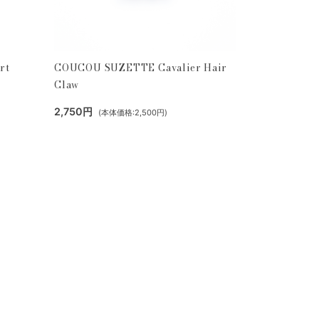
rt
COUCOU SUZETTE Cavalier Hair
Claw
2,750円
(本体価格:2,500円)