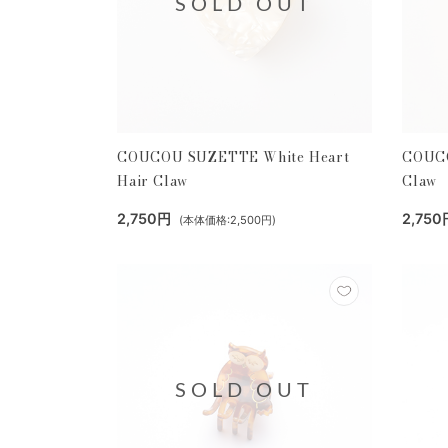
SOLD OUT
COUCOU SUZETTE White Heart
COUCO
Hair Claw
Claw
2,750円
2,750
(本体価格:2,500円)
SOLD OUT