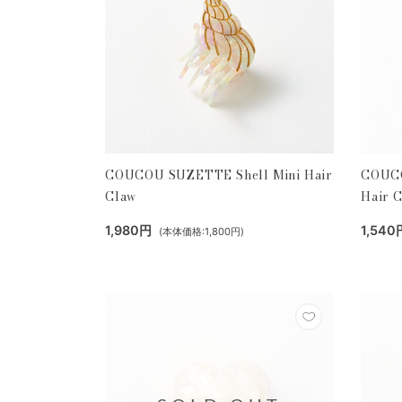
COUCOU SUZETTE Shell Mini Hair
COUCO
Claw
Hair C
1,980円
1,540
(本体価格:1,800円)