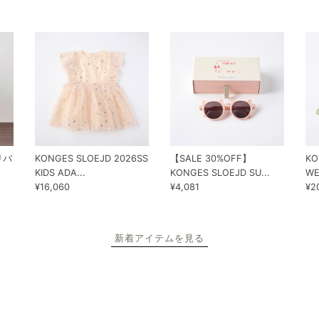
 リバ
KONGES SLOEJD 2026SS
【SALE 30%OFF】
KO
KIDS ADA...
KONGES SLOEJD SU...
WE
¥16,060
¥4,081
¥2
新着アイテムを見る