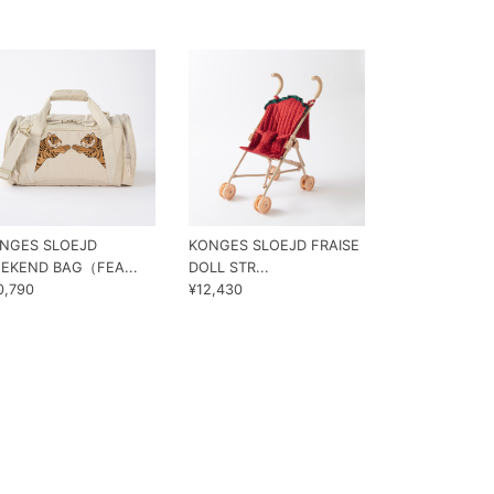
NGES SLOEJD
KONGES SLOEJD FRAISE
KONGES SLO
EKEND BAG（FEA...
DOLL STR...
LIFT（FRAIS...
0,790
¥12,430
¥7,150