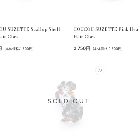
U SUZETTE Scallop Shell
COUCOU SUZETTE Pink Hea
air Claw
Hair Claw
円
2,750円
(本体価格:1,800円)
(本体価格:2,500円)
SOLD OUT