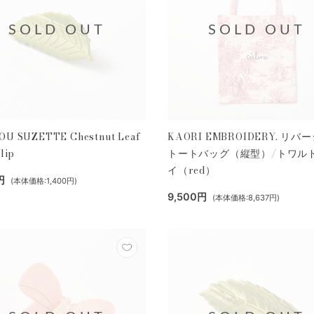
SOLD OUT
SOLD OUT
U SUZETTE Chestnut Leaf
KAORI EMBROIDERY. リバ
lip
トートバッグ（縦型）/トワル
イ（red）
円
(本体価格:1,400円)
9,500円
(本体価格:8,637円)