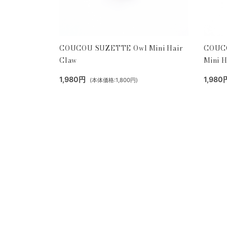
COUCOU SUZETTE Owl Mini Hair
COUCO
Claw
Mini H
1,980円
1,980
(本体価格:1,800円)