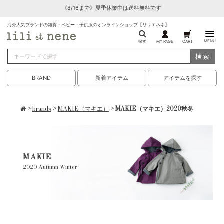
《8/16まで》夏季休業中は送料無料です
海外人気ブランドの雑貨・ベビー・子供服のオンラインショップ【リリエネネ】
MENU
探す
MY PAGE
CART
検索
BRAND
新着アイテム
アイテムを探す
>
brands
>
MAKIE（マキエ）
> MAKIE（マキエ）2020秋冬
MAKIE
2020 Autumn Winter