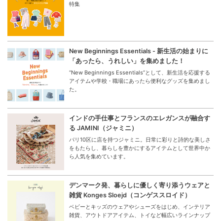
特集
New Beginnings Essentials - 新生活の始まりに
「あったら、うれしい」を集めました！
“New Beginnings Essentials”として、新生活を応援する
アイテムや学校・職場にあったら便利なグッズを集めまし
た。
インドの手仕事とフランスのエレガンスが融合す
る JAMINI（ジャミニ）
パリ10区に店を持つジャミニ。日常に彩りと詩的な美しさ
をもたらし、暮らしを豊かにするアイテムとして世界中か
ら人気を集めています。
デンマーク発、暮らしに優しく寄り添うウェアと
雑貨 Konges Sloejd（コンゲススロイド）
ベビーとキッズのウェアやシューズをはじめ、インテリア
雑貨、アウトドアアイテム、トイなど幅広いラインナップ