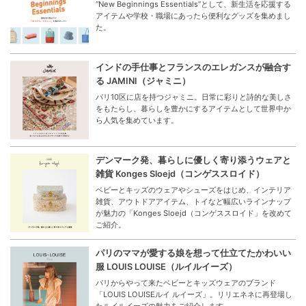
“New Beginnings Essentials”として、新生活を応援する
アイテムや学校・職場にあったら便利なグッズを集めまし
た。
インドの手仕事とフランスのエレガンスが融合す
る JAMINI（ジャミニ）
パリ10区に店を持つジャミニ。日常に彩りと詩的な美しさ
をもたらし、暮らしを豊かにするアイテムとして世界中か
ら人気を集めています。
デンマーク発、暮らしに優しく寄り添うウェアと
雑貨 Konges Sloejd（コンゲススロイド）
ベビーとキッズのウェアやシューズをはじめ、インテリア
雑貨、アウトドアアイテム、トイなど幅広いラインナップ
が魅力の「Konges Sloejd（コンゲススロイド」を改めて
ご紹介。
パリのママが愛する娘を想って仕立てたかわいい
服 LOUIS LOUISE（ルイルイーズ）
パリからやって来たベビーとキッズウェアのブランド
「LOUIS LOUISEルイ ルイーズ」。リリエネネに再登場し