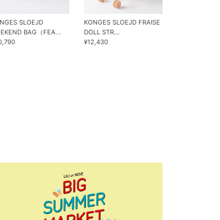
NGES SLOEJD
KONGES SLOEJD FRAISE
KONGES SLO
EKEND BAG（FEA...
DOLL STR...
LIFT（FRAIS...
0,790
¥12,430
¥7,150