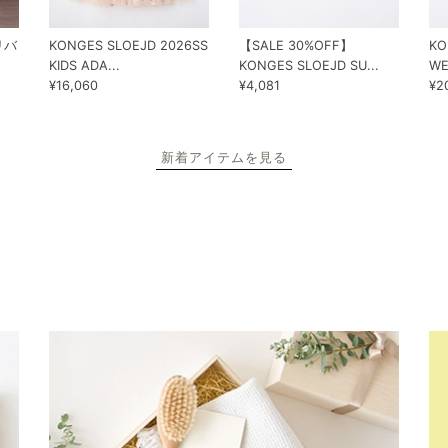
 リバ
KONGES SLOEJD 2026SS
【SALE 30%OFF】
KO
KIDS ADA...
KONGES SLOEJD SU...
WE
¥16,060
¥4,081
¥2
新着アイテムを見る