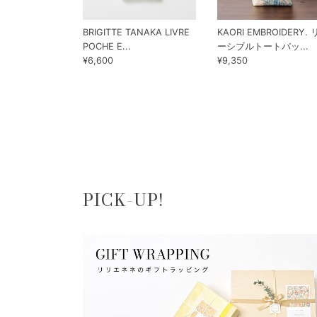
BRIGITTE TANAKA LIVRE
KAORI EMBROIDERY.
POCHE E...
ーシブルトートバッ...
¥6,600
¥9,350
PICK-UP!