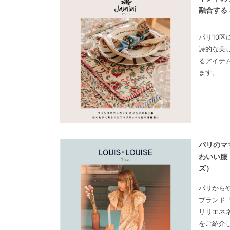
融合する 
パリ10
詩的な美
るアイテ
ます。
パリのマ
わいい服 
ズ）
パリから
ブランド「L
リリエネ
をご紹介