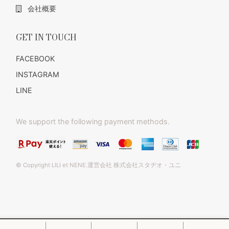
会社概要
GET IN TOUCH
FACEBOOK
INSTAGRAM
LINE
We support the following payment methods.
© Copyright LILI et NENE.運営会社 株式会社スタヂオ・ユニ