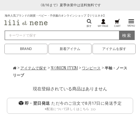
《8/16まで》夏季休業中は送料無料です
海外人気ブランドの雑貨・ベビー・子供服のオンラインショップ【リリエネネ】
MENU
探す
MY PAGE
CART
検索
BRAND
新着アイテム
アイテムを探す
>
アイテムで探す
>
WOMEN ITEM
>
ワンピース
> 半袖・ノース
リーブ
現在登録されている商品はありません
即・翌日発送
ただ今のご注文で
8月17日
に発送予定
※配送について詳しくはこちら