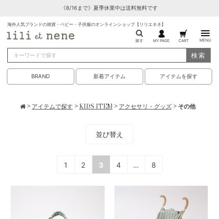
《8/16まで》夏季休業中は送料無料です
海外人気ブランドの雑貨・ベビー・子供服のオンラインショップ【リリエネネ】
MENU
探す
MY PAGE
CART
検索
BRAND
新着アイテム
アイテムを探す
>
アイテムで探す
>
KIDS ITEM
>
アクセサリ・グッズ
> その他
並び替え
1
2
3
4
…
8