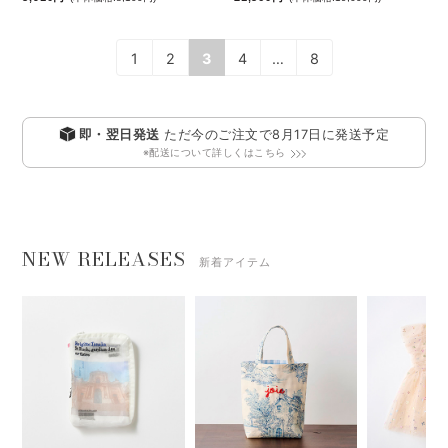
1
2
3
4
…
8
即・翌日発送
ただ今のご注文で
8月17日
に発送予定
※配送について詳しくはこちら
NEW RELEASES
新着アイテム