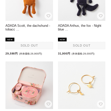
ADADA Scott, the dachshund -
ADADA Arthus, the fox - Night
tobacc …
blue …
SOLD OUT
SOLD OUT
29,590円
31,900円
(本体価格:26,900円)
(本体価格:29,000円)