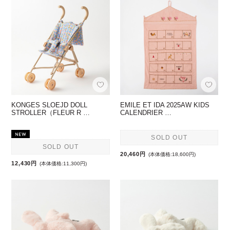
KONGES SLOEJD DOLL
EMILE ET IDA 2025AW KIDS
STROLLER（FLEUR R …
CALENDRIER …
SOLD OUT
SOLD OUT
20,460円
(本体価格:18,600円)
12,430円
(本体価格:11,300円)