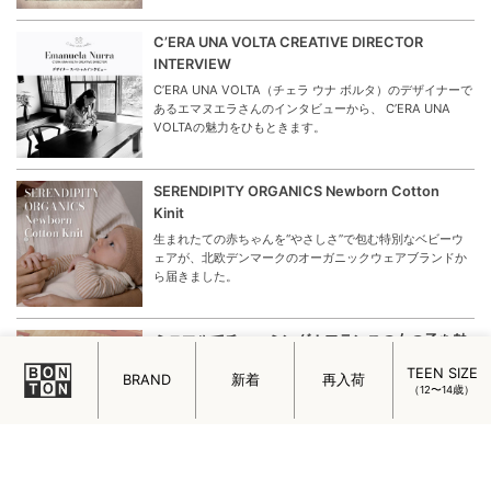
C’ERA UNA VOLTA CREATIVE DIRECTOR
INTERVIEW
C’ERA UNA VOLTA（チェラ ウナ ボルタ）のデザイナーで
あるエマヌエラさんのインタビューから、 C’ERA UNA
VOLTAの魅力をひもときます。
SERENDIPITY ORGANICS Newborn Cotton
Kinit
生まれたての赤ちゃんを“やさしさ”で包む特別なベビーウ
ェアが、北欧デンマークのオーガニックウェアブランドか
ら届きました。
ミニマルでチャーミング！フランスの女の子を魅
了するメイド・イン・パリのアクセサリー
TEEN SIZE
BRAND
新着
再入荷
フランスの女の子を魅了するメイド・イン・パリのアクセ
（12〜14歳）
サリー「ADORABILI（アドラビリ）」についてご紹介しま
す。
はじめまして。ADADA