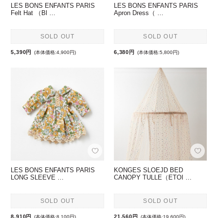
LES BONS ENFANTS PARIS
LES BONS ENFANTS PARIS
Felt Hat （Bl …
Apron Dress（ …
SOLD OUT
SOLD OUT
5,390円
6,380円
(本体価格:4,900円)
(本体価格:5,800円)
LES BONS ENFANTS PARIS
KONGES SLOEJD BED
LONG SLEEVE …
CANOPY TULLE（ETOI …
SOLD OUT
SOLD OUT
8,910円
21,560円
(本体価格:8,100円)
(本体価格:19,600円)