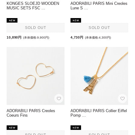
KONGES SLOEJD WOODEN
ADORABILI PARIS Mini Creoles
MUSIC SETS FSC …
Lune S …
SOLD OUT
SOLD OUT
10,890円
4,730円
(本体価格:9,900円)
(本体価格:4,300円)
ADORABILI PARIS Creoles
ADORABILI PARIS Collier Eiffel
Coeurs Fins
Pomp …
SOLD OUT
SOLD OUT