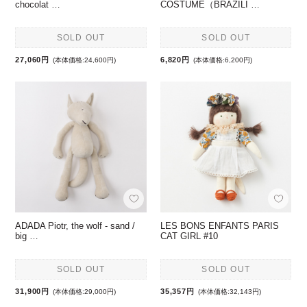
chocolat …
COSTUME（BRAZILI …
SOLD OUT
SOLD OUT
27,060円
6,820円
(本体価格:24,600円)
(本体価格:6,200円)
ADADA Piotr, the wolf - sand /
LES BONS ENFANTS PARIS
big …
CAT GIRL #10
SOLD OUT
SOLD OUT
31,900円
35,357円
(本体価格:29,000円)
(本体価格:32,143円)