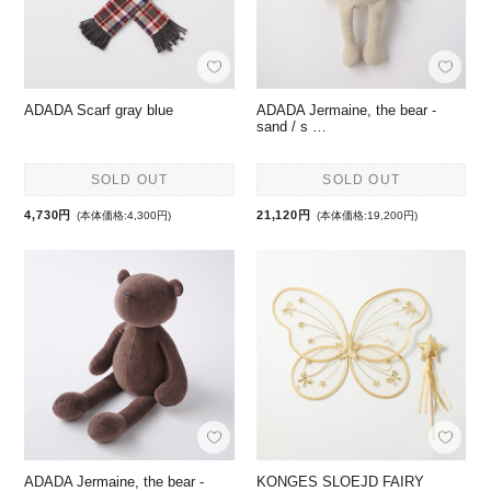
ADADA Scarf gray blue
ADADA Jermaine, the bear -
sand / s …
SOLD OUT
SOLD OUT
4,730円
21,120円
(本体価格:4,300円)
(本体価格:19,200円)
ADADA Jermaine, the bear -
KONGES SLOEJD FAIRY