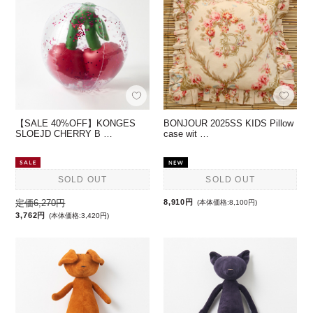
【SALE 40%OFF】KONGES
BONJOUR 2025SS KIDS Pillow
SLOEJD CHERRY B …
case wit …
SOLD OUT
SOLD OUT
定価6,270円
8,910円
(本体価格:8,100円)
3,762円
(本体価格:3,420円)