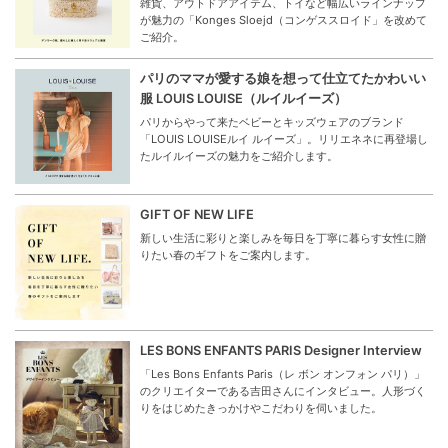
雑貨、アウトドアアイテム、トイなど幅広いラインナップ
が魅力の「Konges Sloejd（コンゲススロイド」を改めて
ご紹介。
パリのママが愛する娘を想って仕立てたかわいい
服 LOUIS LOUISE（ルイルイーズ）
パリからやって来たベビーとキッズウェアのブランド
「LOUIS LOUISEルイ ルイーズ」。リリエネネに再登場し
たルイルイーズの魅力をご紹介します。
GIFT OF NEW LIFE
新しい生活に彩りと楽しみを毎日を丁寧に暮らす女性に贈
りたい春のギフトをご案内します。
LES BONS ENFANTS PARIS Designer Interview
「Les Bons Enfants Paris（レ ボン オンフォン パリ）」
のクリエイターである吉田さんにインタビュー。人形づく
りをはじめたきっかけやこだわりを伺いました。