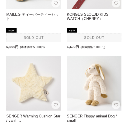
MAILEG ティーパーティーセッ
KONGES SLOEJD KIDS
ト
WATCH（CHERRY）
SOLD OUT
SOLD OUT
5,500円
6,600円
(本体価格:5,000円)
(本体価格:6,000円)
SENGER Warming Cushion Star
SENGER Floppy animal Dog /
/ vanil …
small