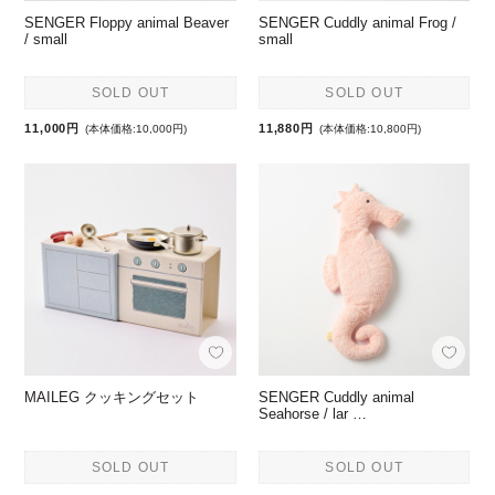
SENGER Floppy animal Beaver
SENGER Cuddly animal Frog /
/ small
small
SOLD OUT
SOLD OUT
11,000円
11,880円
(本体価格:10,000円)
(本体価格:10,800円)
MAILEG クッキングセット
SENGER Cuddly animal
Seahorse / lar …
SOLD OUT
SOLD OUT