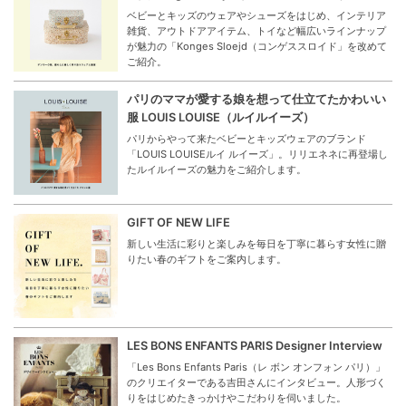
ベビーとキッズのウェアやシューズをはじめ、インテリア
雑貨、アウトドアアイテム、トイなど幅広いラインナップ
が魅力の「Konges Sloejd（コンゲススロイド」を改めて
ご紹介。
パリのママが愛する娘を想って仕立てたかわいい
服 LOUIS LOUISE（ルイルイーズ）
パリからやって来たベビーとキッズウェアのブランド
「LOUIS LOUISEルイ ルイーズ」。リリエネネに再登場し
たルイルイーズの魅力をご紹介します。
GIFT OF NEW LIFE
新しい生活に彩りと楽しみを毎日を丁寧に暮らす女性に贈
りたい春のギフトをご案内します。
LES BONS ENFANTS PARIS Designer Interview
「Les Bons Enfants Paris（レ ボン オンフォン パリ）」
のクリエイターである吉田さんにインタビュー。人形づく
りをはじめたきっかけやこだわりを伺いました。