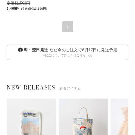
定価11,563円
3,465円
(本体価格:3,150円)
1
即・翌日発送
ただ今のご注文で
8月17日
に発送予定
※配送について詳しくはこちら
NEW RELEASES
新着アイテム