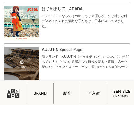
はじめまして。ADADA
ハンドメイドならではのぬくもりや優しさ、ひと針ひと針
に込めて作られた素敵な子たちが、日本にやって来まし
た。
AULUTIN Special Page
新ブランド「AULUTIN（オゥルティン）」について、子ど
もでも大人でもない多感な少女時代を彩る上質服に込めた
想いや、ブランドストーリーをご覧いただける特別ページ
Enjoy rainy day with KONGES SLOEJD
TEEN SIZE
BRAND
新着
再入荷
（12〜14歳）
見た目がかわいいだけじゃない。KONGES SLOEJDのレイ
ンブーツのいいところを掘り下げました。