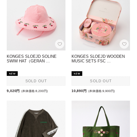
KONGES SLOEJD SOLINE
KONGES SLOEJD WOODEN
SWIM HAT（GERAN …
MUSIC SETS FSC …
SOLD OUT
SOLD OUT
9,020円
10,890円
(本体価格:8,200円)
(本体価格:9,900円)