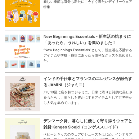
新しい季節は気分も新たに！今すぐ着たいデイリーウェア
特集
New Beginnings Essentials - 新生活の始まりに
「あったら、うれしい」を集めました！
“New Beginnings Essentials”として、新生活を応援する
アイテムや学校・職場にあったら便利なグッズを集めまし
た。
インドの手仕事とフランスのエレガンスが融合す
る JAMINI（ジャミニ）
パリ10区に店を持つジャミニ。日常に彩りと詩的な美しさ
をもたらし、暮らしを豊かにするアイテムとして世界中か
ら人気を集めています。
デンマーク発、暮らしに優しく寄り添うウェアと
雑貨 Konges Sloejd（コンゲススロイド）
ベビーとキッズのウェアやシューズをはじめ、インテリア