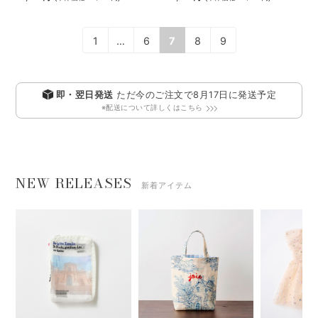
1
…
6
7
8
9
即・翌日発送
ただ今のご注文で
8月17日
に発送予定
※配送について詳しくはこちら
NEW RELEASES
新着アイテム