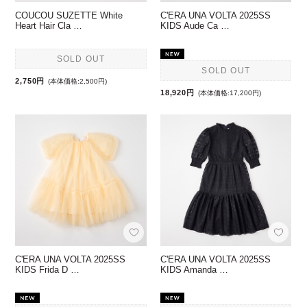
COUCOU SUZETTE White
C'ERA UNA VOLTA 2025SS
Heart Hair Cla …
KIDS Aude Ca …
SOLD OUT
SOLD OUT
2,750円
(本体価格:2,500円)
18,920円
(本体価格:17,200円)
C'ERA UNA VOLTA 2025SS
C'ERA UNA VOLTA 2025SS
KIDS Frida D …
KIDS Amanda …