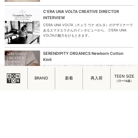
C’ERA UNA VOLTA CREATIVE DIRECTOR
INTERVIEW
C’ERA UNA VOLTA（チェラ ウナ ボルタ）のデザイナーで
あるエマヌエラさんのインタビューから、 C’ERA UNA
VOLTAの魅力をひもときます。
SERENDIPITY ORGANICS Newborn Cotton
Kinit
生まれたての赤ちゃんを“やさしさ”で包む特別なベビーウ
ェアが、北欧デンマークのオーガニックウェアブランドか
TEEN SIZE
ら届きました。
BRAND
新着
再入荷
（12〜14歳）
ミニマルでチャーミング！フランスの女の子を魅
了するメイド・イン・パリのアクセサリー
フランスの女の子を魅了するメイド・イン・パリのアクセ
サリー「ADORABILI（アドラビリ）」についてご紹介しま
す。
はじめまして。ADADA