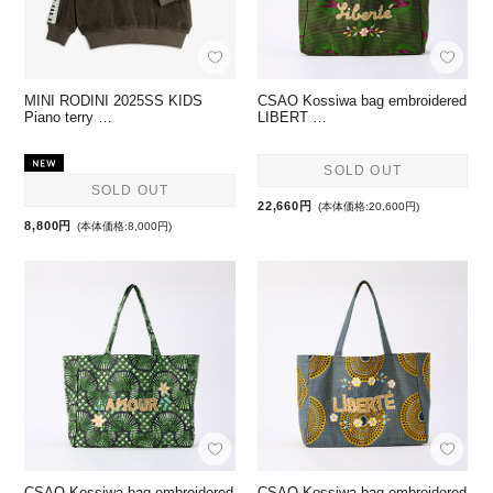
MINI RODINI 2025SS KIDS
CSAO Kossiwa bag embroidered
Piano terry …
LIBERT …
SOLD OUT
SOLD OUT
22,660円
(本体価格:20,600円)
8,800円
(本体価格:8,000円)
CSAO Kossiwa bag embroidered
CSAO Kossiwa bag embroidered