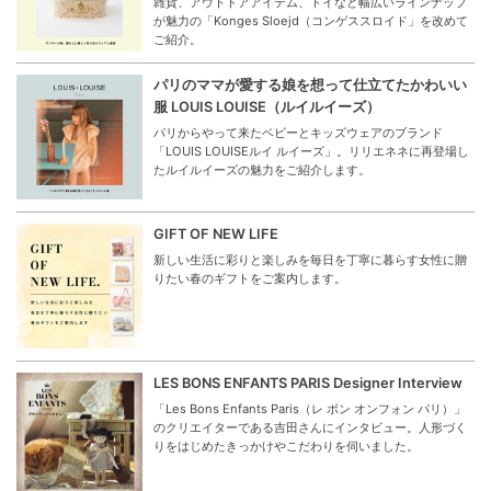
雑貨、アウトドアアイテム、トイなど幅広いラインナップ
が魅力の「Konges Sloejd（コンゲススロイド」を改めて
ご紹介。
パリのママが愛する娘を想って仕立てたかわいい
服 LOUIS LOUISE（ルイルイーズ）
パリからやって来たベビーとキッズウェアのブランド
「LOUIS LOUISEルイ ルイーズ」。リリエネネに再登場し
たルイルイーズの魅力をご紹介します。
GIFT OF NEW LIFE
新しい生活に彩りと楽しみを毎日を丁寧に暮らす女性に贈
りたい春のギフトをご案内します。
LES BONS ENFANTS PARIS Designer Interview
「Les Bons Enfants Paris（レ ボン オンフォン パリ）」
のクリエイターである吉田さんにインタビュー。人形づく
りをはじめたきっかけやこだわりを伺いました。