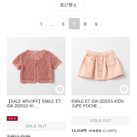
並び替え
1
…
6
7
8
9
【SALE 40%OFF】EMILE ET
EMILE ET IDA 2025SS KIDS
IDA 2025SS KI …
JUPE POCHE …
SOLD OUT
SOLD OUT
13,310円
(本体価格:12,100円)
定価13,310円