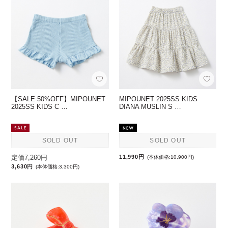
【SALE 50%OFF】MIPOUNET
MIPOUNET 2025SS KIDS
2025SS KIDS C …
DIANA MUSLIN S …
SOLD OUT
SOLD OUT
定価7,260円
11,990円
(本体価格:10,900円)
3,630円
(本体価格:3,300円)