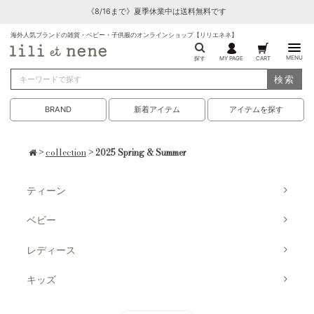
《8/16まで》夏季休業中は送料無料です
海外人気ブランドの雑貨・ベビー・子供服のオンラインショップ【リリエネネ】
MENU
探す
MY PAGE
CART
検索
BRAND
新着アイテム
アイテムを探す
>
collection
> 2025 Spring & Summer
ティーン
ベビー
レディース
キッズ