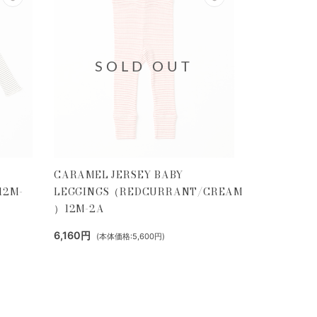
SOLD OUT
CARAMEL JERSEY BABY
12M-
LEGGINGS（REDCURRANT/CREAM
）12M-2A
6,160円
(本体価格:5,600円)