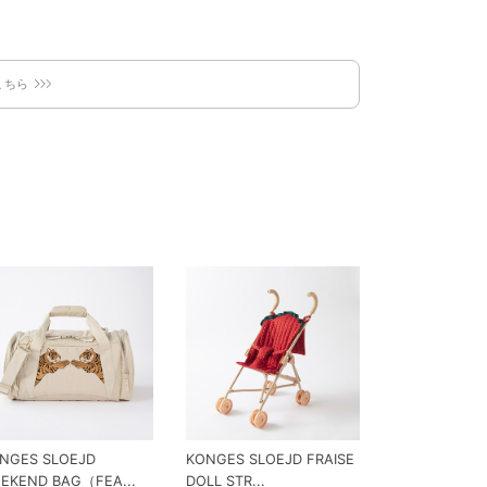
こちら
NGES SLOEJD
KONGES SLOEJD FRAISE
KONGES SLO
EKEND BAG（FEA...
DOLL STR...
LIFT（FRAIS...