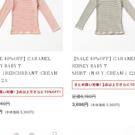
E 40%OFF】CARAMEL
【SALE 40%OFF】CARAME
Y BABY T-
JERSEY BABY T-
T（REDCURRANT/CREAM
SHIRT（NAVY/CREAM ）12
-2A
定価6,160円
160円
3,696円
(本体価格:3,360円)
円
(本体価格:3,360円)