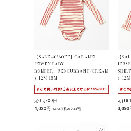
【SALE 40%OFF】CARAMEL
【SAL
JERSEY BABY
JERSE
ROMPER（REDCURRANT/CREAM
SHIR
）12M-18M
）12M
定価7,700円
定価6,
4,620円
3,696
(本体価格:4,200円)