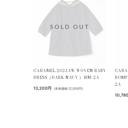
SOLD OUT
CARAMEL 2023AW WOVEN BABY
CARA
DRESS（DARK NAVY ）18M-2A
ROMP
2A
13,200円
(本体価格:12,000円)
10,78