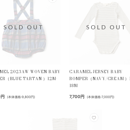
SOLD OUT
SOLD OUT
MEL 2023AW WOVEN BABY
CARAMEL JERSEY BABY
ER（BLUE TARTAN ）12M-
ROMPER（NAVY/CREAM ）
18M
0円
7,700円
(本体価格:9,800円)
(本体価格:7,000円)