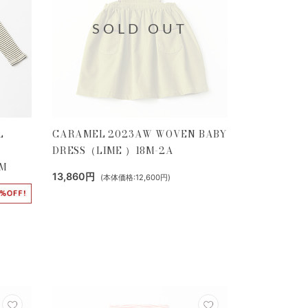
SOLD OUT
L
CARAMEL 2023AW WOVEN BABY
DRESS（LIME ）18M-2A
M
13,860円
(本体価格:12,600円)