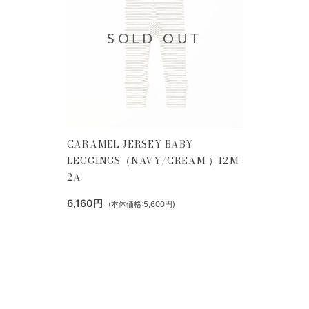
SOLD OUT
CARAMEL JERSEY BABY
LEGGINGS（NAVY/CREAM ）12M-
2A
6,160円
(本体価格:5,600円)