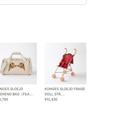
NGES SLOEJD
KONGES SLOEJD FRAISE
KONGES SLO
EKEND BAG（FEA...
DOLL STR...
LIFT（FRAIS...
0,790
¥12,430
¥7,150