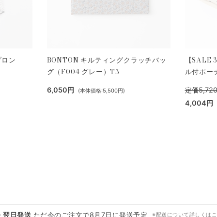
プロン
BONTON キルティングクラッチバッ
【SALE 
グ（F004 グレー）T3
ル付ポーチ
6,050円
定価5,72
(本体価格:5,500円)
4,004円
・翌日発送
ただ今のご注文で
8月7日
に発送予定
※配送について詳しくは