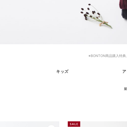
※BONTON商品購入特
キッズ
ア
並