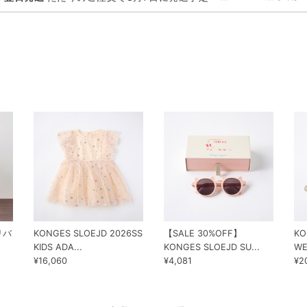
 リバ
KONGES SLOEJD 2026SS
【SALE 30%OFF】
KO
KIDS ADA...
KONGES SLOEJD SU...
WE
¥16,060
¥4,081
¥2