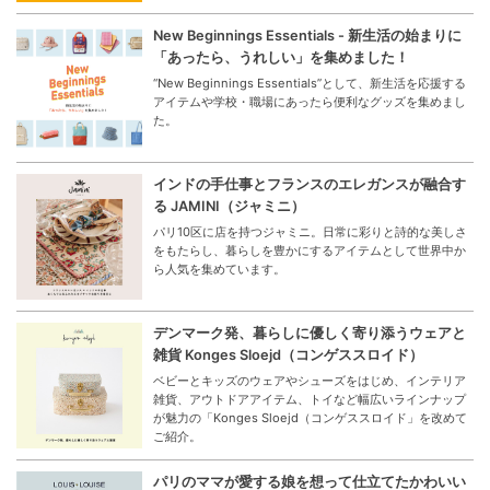
New Beginnings Essentials - 新生活の始まりに
「あったら、うれしい」を集めました！
“New Beginnings Essentials”として、新生活を応援する
アイテムや学校・職場にあったら便利なグッズを集めまし
た。
インドの手仕事とフランスのエレガンスが融合す
る JAMINI（ジャミニ）
パリ10区に店を持つジャミニ。日常に彩りと詩的な美しさ
をもたらし、暮らしを豊かにするアイテムとして世界中か
ら人気を集めています。
デンマーク発、暮らしに優しく寄り添うウェアと
雑貨 Konges Sloejd（コンゲススロイド）
ベビーとキッズのウェアやシューズをはじめ、インテリア
雑貨、アウトドアアイテム、トイなど幅広いラインナップ
が魅力の「Konges Sloejd（コンゲススロイド」を改めて
ご紹介。
パリのママが愛する娘を想って仕立てたかわいい