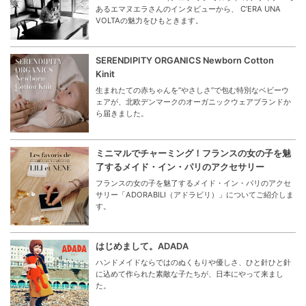
あるエマヌエラさんのインタビューから、 C’ERA UNA
VOLTAの魅力をひもときます。
SERENDIPITY ORGANICS Newborn Cotton
Kinit
生まれたての赤ちゃんを“やさしさ”で包む特別なベビーウ
ェアが、北欧デンマークのオーガニックウェアブランドか
ら届きました。
ミニマルでチャーミング！フランスの女の子を魅
了するメイド・イン・パリのアクセサリー
フランスの女の子を魅了するメイド・イン・パリのアクセ
サリー「ADORABILI（アドラビリ）」についてご紹介しま
す。
はじめまして。ADADA
ハンドメイドならではのぬくもりや優しさ、ひと針ひと針
に込めて作られた素敵な子たちが、日本にやって来まし
た。