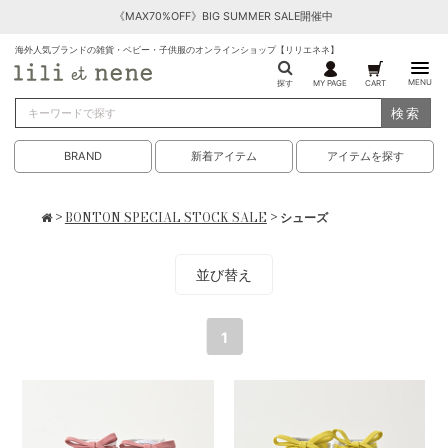
《MAX70%OFF》BIG SUMMER SALE開催中
海外人気ブランドの雑貨・ベビー・子供服のオンラインショップ【リリエネネ】
MENU
探す
MY PAGE
CART
検索
BRAND
新着アイテム
アイテムを探す
>
BONTON SPECIAL STOCK SALE
> シューズ
並び替え
1