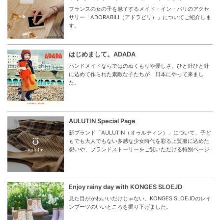
フランスの女の子を魅了するメイド・イン・パリのアクセ
サリー「ADORABILI（アドラビリ）」についてご紹介しま
す。
はじめまして。ADADA
ハンドメイドならではのぬくもりや優しさ、ひと針ひと針
に込めて作られた素敵な子たちが、日本にやって来まし
た。
AULUTIN Special Page
新ブランド「AULUTIN（オゥルティン）」について、子ど
もでも大人でもない多感な少女時代を彩る上質服に込めた
想いや、ブランドストーリーをご覧いただける特別ページ
Enjoy rainy day with KONGES SLOEJD
見た目がかわいいだけじゃない。KONGES SLOEJDのレイ
ンブーツのいいところを掘り下げました。