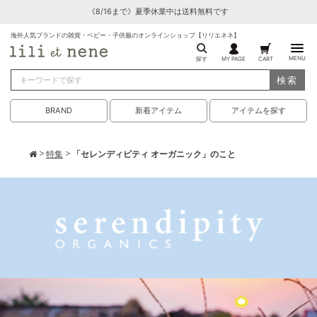
《8/16まで》夏季休業中は送料無料です
海外人気ブランドの雑貨・ベビー・子供服のオンラインショップ【リリエネネ】
MENU
探す
MY PAGE
CART
検索
BRAND
新着アイテム
アイテムを探す
>
特集
> 「セレンディピティ オーガニック」のこと