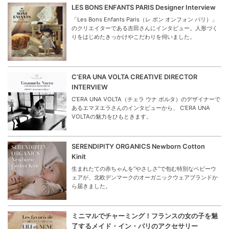
LES BONS ENFANTS PARIS Designer Interview
「Les Bons Enfants Paris（レ ボン オンフォン パリ）」
のクリエイターである吉田さんにインタビュー。人形づく
りをはじめたきっかけやこだわりを伺いました。
C’ERA UNA VOLTA CREATIVE DIRECTOR
INTERVIEW
C’ERA UNA VOLTA（チェラ ウナ ボルタ）のデザイナーで
あるエマヌエラさんのインタビューから、 C’ERA UNA
VOLTAの魅力をひもときます。
SERENDIPITY ORGANICS Newborn Cotton
Kinit
生まれたての赤ちゃんを“やさしさ”で包む特別なベビーウ
ェアが、北欧デンマークのオーガニックウェアブランドか
ら届きました。
ミニマルでチャーミング！フランスの女の子を魅
了するメイド・イン・パリのアクセサリー