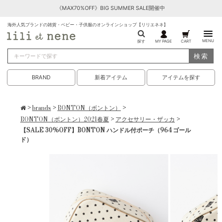
《MAX70%OFF》BIG SUMMER SALE開催中
海外人気ブランドの雑貨・ベビー・子供服のオンラインショップ【リリエネネ】
MENU
探す
MY PAGE
CART
検索
BRAND
新着アイテム
アイテムを探す
>
brands
>
BONTON（ボントン）
>
BONTON（ボントン）2021春夏
>
アクセサリー・ザッカ
>
【SALE 30%OFF】BONTON ハンドル付ポーチ（964 ゴール
ド）