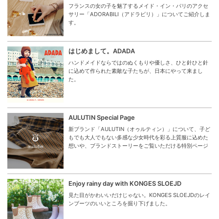
フランスの女の子を魅了するメイド・イン・パリのアクセ
サリー「ADORABILI（アドラビリ）」についてご紹介しま
す。
はじめまして。ADADA
ハンドメイドならではのぬくもりや優しさ、ひと針ひと針
に込めて作られた素敵な子たちが、日本にやって来まし
た。
AULUTIN Special Page
新ブランド「AULUTIN（オゥルティン）」について、子ど
もでも大人でもない多感な少女時代を彩る上質服に込めた
想いや、ブランドストーリーをご覧いただける特別ページ
Enjoy rainy day with KONGES SLOEJD
見た目がかわいいだけじゃない。KONGES SLOEJDのレイ
ンブーツのいいところを掘り下げました。