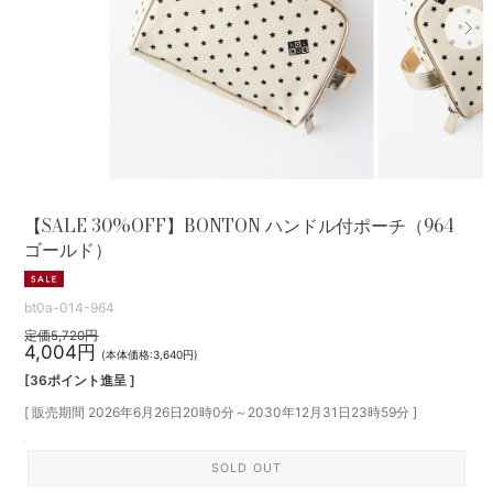
【SALE 30%OFF】BONTON ハンドル付ポーチ（964
ゴールド）
bt0a-014-964
定価5,720円
4,004円
(本体価格:3,640円)
[36ポイント進呈 ]
[ 販売期間
2026年6月26日20時0分
～
2030年12月31日23時59分
]
SOLD OUT