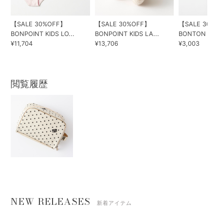
【SALE 30%OFF】
【SALE 30%OFF】
【SALE 30%
BONPOINT KIDS LO...
BONPOINT KIDS LA...
BONTON ポーチ
¥11,704
¥13,706
¥3,003
閲覧履歴
NEW RELEASES
新着アイテム