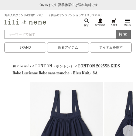
《8/16まで》夏季休業中は送料無料です
海外人気ブランドの雑貨・ベビー・子供服のオンラインショップ【リリエネネ】
MENU
探す
MY PAGE
CART
検索
BRAND
新着アイテム
アイテムを探す
>
brands
>
BONTON（ボントン）
> BONTON 2025SS KIDS
Robe Lucienne Robe sans manche（Bleu Nuit）8A