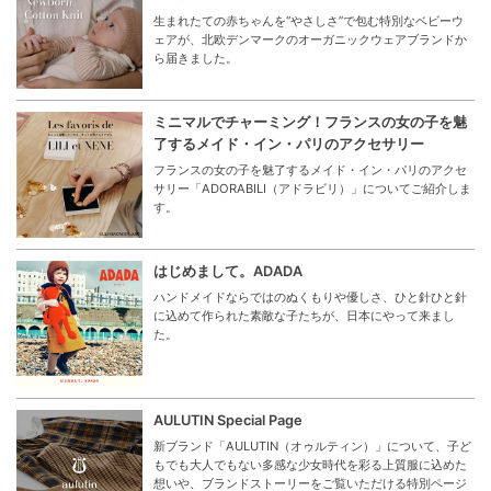
生まれたての赤ちゃんを“やさしさ”で包む特別なベビーウ
ェアが、北欧デンマークのオーガニックウェアブランドか
ら届きました。
ミニマルでチャーミング！フランスの女の子を魅
了するメイド・イン・パリのアクセサリー
フランスの女の子を魅了するメイド・イン・パリのアクセ
サリー「ADORABILI（アドラビリ）」についてご紹介しま
す。
はじめまして。ADADA
ハンドメイドならではのぬくもりや優しさ、ひと針ひと針
に込めて作られた素敵な子たちが、日本にやって来まし
た。
AULUTIN Special Page
新ブランド「AULUTIN（オゥルティン）」について、子ど
もでも大人でもない多感な少女時代を彩る上質服に込めた
想いや、ブランドストーリーをご覧いただける特別ページ