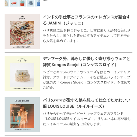
インドの手仕事とフランスのエレガンスが融合す
る JAMINI（ジャミニ）
パリ10区に店を持つジャミニ。日常に彩りと詩的な美しさ
をもたらし、暮らしを豊かにするアイテムとして世界中か
ら人気を集めています。
デンマーク発、暮らしに優しく寄り添うウェアと
雑貨 Konges Sloejd（コンゲススロイド）
ベビーとキッズのウェアやシューズをはじめ、インテリア
雑貨、アウトドアアイテム、トイなど幅広いラインナップ
が魅力の「Konges Sloejd（コンゲススロイド」を改めて
ご紹介。
パリのママが愛する娘を想って仕立てたかわいい
服 LOUIS LOUISE（ルイルイーズ）
パリからやって来たベビーとキッズウェアのブランド
「LOUIS LOUISEルイ ルイーズ」。リリエネネに再登場し
たルイルイーズの魅力をご紹介します。