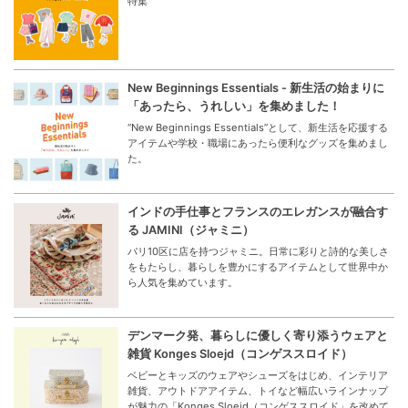
特集
New Beginnings Essentials - 新生活の始まりに
「あったら、うれしい」を集めました！
“New Beginnings Essentials”として、新生活を応援する
アイテムや学校・職場にあったら便利なグッズを集めまし
た。
インドの手仕事とフランスのエレガンスが融合す
る JAMINI（ジャミニ）
パリ10区に店を持つジャミニ。日常に彩りと詩的な美しさ
をもたらし、暮らしを豊かにするアイテムとして世界中か
ら人気を集めています。
デンマーク発、暮らしに優しく寄り添うウェアと
雑貨 Konges Sloejd（コンゲススロイド）
ベビーとキッズのウェアやシューズをはじめ、インテリア
雑貨、アウトドアアイテム、トイなど幅広いラインナップ
が魅力の「Konges Sloejd（コンゲススロイド」を改めて