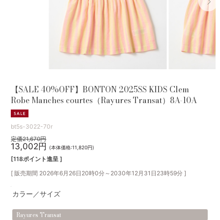
【SALE 40%OFF】BONTON 2025SS KIDS Clem
Robe Manches courtes（Rayures Transat）8A-10A
bt5s-3022-70r
定価21,670円
13,002円
(本体価格:11,820円)
[118ポイント進呈 ]
[ 販売期間
2026年6月26日20時0分
～
2030年12月31日23時59分
]
カラー／サイズ
Rayures Transat