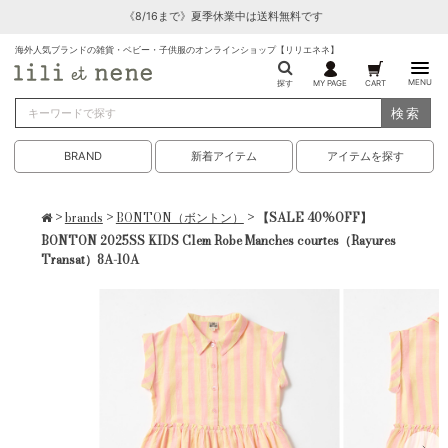
《8/16まで》夏季休業中は送料無料です
海外人気ブランドの雑貨・ベビー・子供服のオンラインショップ【リリエネネ】
MENU
探す
MY PAGE
CART
検索
BRAND
新着アイテム
アイテムを探す
>
brands
>
BONTON（ボントン）
> 【SALE 40%OFF】
BONTON 2025SS KIDS Clem Robe Manches courtes（Rayures
Transat）8A-10A