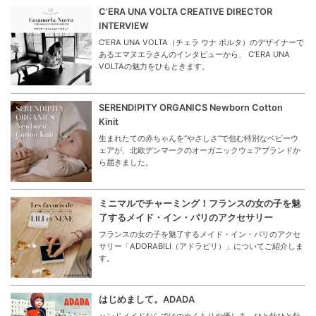
C’ERA UNA VOLTA CREATIVE DIRECTOR
INTERVIEW
C’ERA UNA VOLTA（チェラ ウナ ボルタ）のデザイナーで
あるエマヌエラさんのインタビューから、 C’ERA UNA
VOLTAの魅力をひもときます。
SERENDIPITY ORGANICS Newborn Cotton
Kinit
生まれたての赤ちゃんを“やさしさ”で包む特別なベビーウ
ェアが、北欧デンマークのオーガニックウェアブランドか
ら届きました。
ミニマルでチャーミング！フランスの女の子を魅
了するメイド・イン・パリのアクセサリー
フランスの女の子を魅了するメイド・イン・パリのアクセ
サリー「ADORABILI（アドラビリ）」についてご紹介しま
す。
はじめまして。ADADA
ハンドメイドならではのぬくもりや優しさ、ひと針ひと針