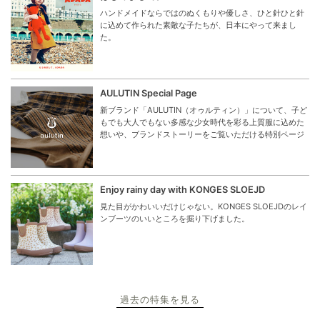
ハンドメイドならではのぬくもりや優しさ、ひと針ひと針
に込めて作られた素敵な子たちが、日本にやって来まし
た。
AULUTIN Special Page
新ブランド「AULUTIN（オゥルティン）」について、子ど
もでも大人でもない多感な少女時代を彩る上質服に込めた
想いや、ブランドストーリーをご覧いただける特別ページ
Enjoy rainy day with KONGES SLOEJD
見た目がかわいいだけじゃない。KONGES SLOEJDのレイ
ンブーツのいいところを掘り下げました。
過去の特集を見る