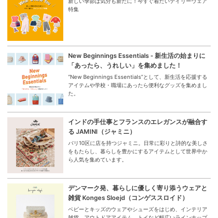
新しい季節は気分も新たに！今すぐ着たいデイリーウェア
特集
New Beginnings Essentials - 新生活の始まりに
「あったら、うれしい」を集めました！
“New Beginnings Essentials”として、新生活を応援する
アイテムや学校・職場にあったら便利なグッズを集めまし
た。
インドの手仕事とフランスのエレガンスが融合す
る JAMINI（ジャミニ）
パリ10区に店を持つジャミニ。日常に彩りと詩的な美しさ
をもたらし、暮らしを豊かにするアイテムとして世界中か
ら人気を集めています。
デンマーク発、暮らしに優しく寄り添うウェアと
雑貨 Konges Sloejd（コンゲススロイド）
ベビーとキッズのウェアやシューズをはじめ、インテリア
雑貨、アウトドアアイテム、トイなど幅広いラインナップ