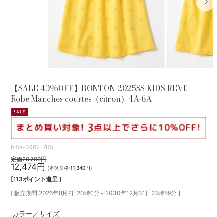
【SALE 40%OFF】BONTON 2025SS KIDS REVE
Robe Manches courtes（citron）4A-6A
bt5s-0062-705
定価20,790円
12,474円
(本体価格:11,340円)
[113ポイント進呈 ]
[ 販売期間
2026年8月7日20時0分
～
2030年12月31日23時59分
]
カラー／サイズ