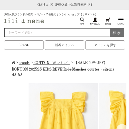
《8/16まで》夏季休業中は送料無料です
海外人気ブランドの雑貨・ベビー・子供服のオンラインショップ【リリエネネ】
MENU
探す
MY PAGE
CART
検索
BRAND
新着アイテム
アイテムを探す
>
brands
>
BONTON（ボントン）
> 【SALE 40%OFF】
BONTON 2025SS KIDS REVE Robe Manches courtes（citron）
4A-6A