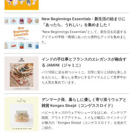
New Beginnings Essentials - 新生活の始まりに
「あったら、うれしい」を集めました！
“New Beginnings Essentials”として、新生活を応援する
アイテムや学校・職場にあったら便利なグッズを集めまし
た。
インドの手仕事とフランスのエレガンスが融合す
る JAMINI（ジャミニ）
パリ10区に店を持つジャミニ。日常に彩りと詩的な美しさ
をもたらし、暮らしを豊かにするアイテムとして世界中か
ら人気を集めています。
デンマーク発、暮らしに優しく寄り添うウェアと
雑貨 Konges Sloejd（コンゲススロイド）
ベビーとキッズのウェアやシューズをはじめ、インテリア
雑貨、アウトドアアイテム、トイなど幅広いラインナップ
が魅力の「Konges Sloejd（コンゲススロイド」を改めて
ご紹介。