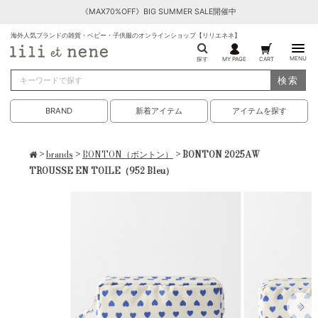
《MAX70%OFF》BIG SUMMER SALE開催中
海外人気ブランドの雑貨・ベビー・子供服のオンラインショップ【リリエネネ】
MENU
探す
MY PAGE
CART
検索
BRAND
新着アイテム
アイテムを探す
>
brands
>
BONTON（ボントン）
> BONTON 2025AW
TROUSSE EN TOILE（952 Bleu）