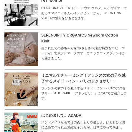
INTERVIEW
C’ERA UNA VOLTA（チェラ ウナ ボルタ）のデザイナーで
あるエマヌエラさんのインタビューから、 C’ERA UNA
VOLTAの魅力をひもときます。
SERENDIPITY ORGANICS Newborn Cotton
Kinit
生まれたての赤ちゃんを“やさしさ”で包む特別なベビーウ
ェアが、北欧デンマークのオーガニックウェアブランドか
ら届きました。
ミニマルでチャーミング！フランスの女の子を魅
了するメイド・イン・パリのアクセサリー
フランスの女の子を魅了するメイド・イン・パリのアクセ
サリー「ADORABILI（アドラビリ）」についてご紹介しま
す。
はじめまして。ADADA
ハンドメイドならではのぬくもりや優しさ、ひと針ひと針
に込めて作られた素敵な子たちが、日本にやって来まし