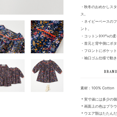
・秋冬のおめかしスタ
ス。
・ネイビーベースのフ
ント。
・コットン100%の
・首元と背中側にボタ
・フロントにポケット
・袖口ゴム仕様で動き
BRAN
素材：100% Cotton
＊実寸値には多少の個
＊画面上の色はブラウ
＊ウエア類はたたんだ