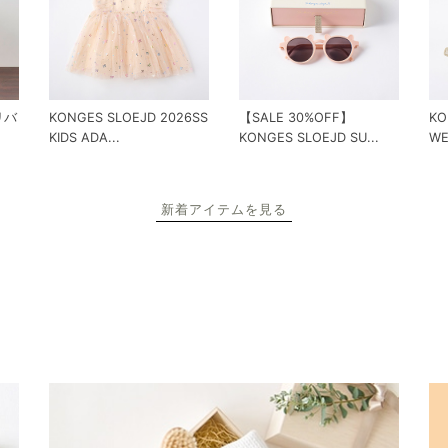
 リバ
KONGES SLOEJD 2026SS
【SALE 30%OFF】
KO
KIDS ADA...
KONGES SLOEJD SU...
WE
新着アイテムを見る