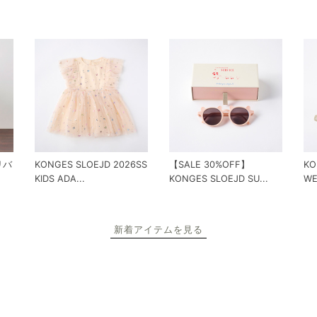
 リバ
KONGES SLOEJD 2026SS
【SALE 30%OFF】
KO
KIDS ADA...
KONGES SLOEJD SU...
WE
新着アイテムを見る