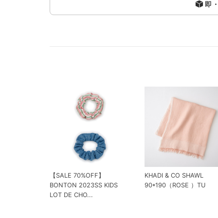
即
【SALE 70%OFF】
KHADI & CO SHAWL
BONTON 2023SS KIDS
90*190（ROSE ）TU
LOT DE CHO...