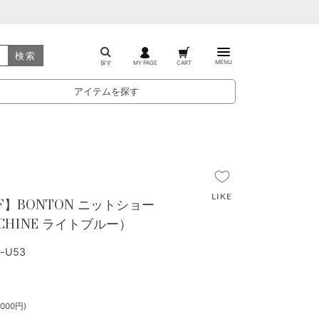
検索
MENU
探す
MY PAGE
CART
アイテムを探す
FF】BONTON ニットショー
L CHINE ライトブルー）
-U53
000円)